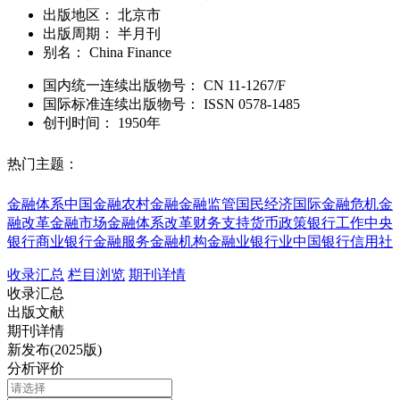
出版地区：
北京市
出版周期：
半月刊
别名：
China Finance
国内统一连续出版物号：
CN
11-1267/F
国际标准连续出版物号
：
ISSN
0578-1485
创刊时间：
1950年
热门主题：
金融体系
中国金融
农村金融
金融监管
国民经济
国际金融危机
金
融改革
金融市场
金融体系改革
财务支持
货币政策
银行工作
中央
银行
商业银行
金融服务
金融机构
金融业
银行业
中国银行
信用社
收录汇总
栏目浏览
期刊详情
收录汇总
出版文献
期刊详情
新发布(2025版)
分析评价