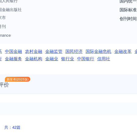
国人民银行
国内统一
国金融出版社
国际标准
京市
创刊时间
月刊
inance
系
中国金融
农村金融
金融监管
国民经济
国际金融危机
金融改革
行
金融服务
金融机构
金融业
银行业
中国银行
信用社
新发布(2025版)
评价
共：42篇