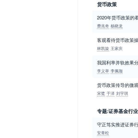
货币政策
2020年货币政策的
费兆奇
杨晓龙
客观看待货币政策
林凯旋
王家庆
我国利率并轨效果
李义举
李佩珈
货币政策传导的微
宋鹭
于泽
刘宇琪
专题:证券基金行
守正笃实推进证券
安青松