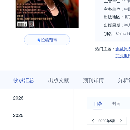
主管单位：
中
主办单位：
中
出版地区：
北
出版周期：
半
别名：
China F
投稿预审
热门主题：
金融体
商业银
收
栏
期
收录汇总
出版文献
期刊详情
分析
录
目
刊
汇
浏
详
总
览
情
2026
2026
目录
封面
2025
2025
2020年5期
2024