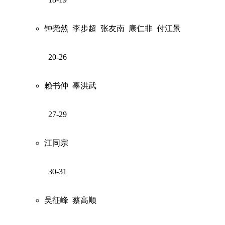
钟尧然
李步超
张友南
康仁非
付江景
20-26
赖书仲
辜洪武
27-29
江同宗
30-31
吴征峰
蔡高顺