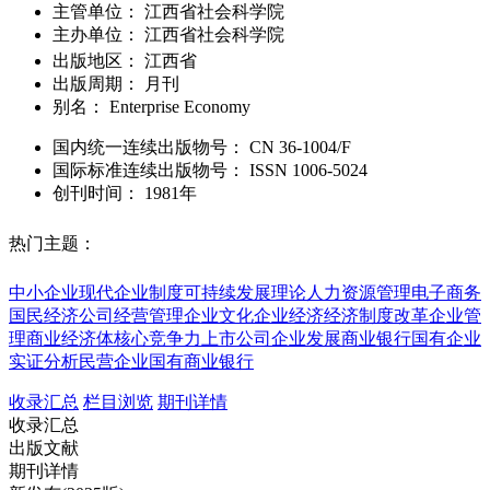
主管单位：
江西省社会科学院
主办单位：
江西省社会科学院
出版地区：
江西省
出版周期：
月刊
别名：
Enterprise Economy
国内统一连续出版物号：
CN
36-1004/F
国际标准连续出版物号
：
ISSN
1006-5024
创刊时间：
1981年
热门主题：
中小企业
现代企业制度
可持续发展理论
人力资源管理
电子商务
国民经济
公司经营管理
企业文化
企业经济
经济制度改革
企业管
理
商业经济体
核心竞争力
上市公司
企业发展
商业银行
国有企业
实证分析
民营企业
国有商业银行
收录汇总
栏目浏览
期刊详情
收录汇总
出版文献
期刊详情