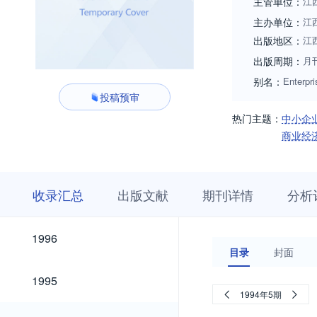
主管单位：
江
主办单位：
江
出版地区：
江
出版周期：
月
别名：
Enterpr
投稿预审
热门主题：
中小企
商业经
收
栏
期
收录汇总
出版文献
期刊详情
分析
录
目
刊
汇
浏
详
总
览
情
2026
2025
2024
2023
2022
2021
2020
2019
2018
2017
2016
2015
2014
2013
2012
2011
2010
2009
2008
2007
2006
2005
2004
2003
2002
2001
2000
1999
1998
1997
2026
2025
2024
2023
2022
2021
2020
2019
2018
2017
2016
2015
2014
2013
2012
2011
2010
2009
2008
2007
2006
2005
2004
2003
2002
2001
2000
1999
1998
1997
1996
1996
目录
封面
1995
1995
1994年5期
1994