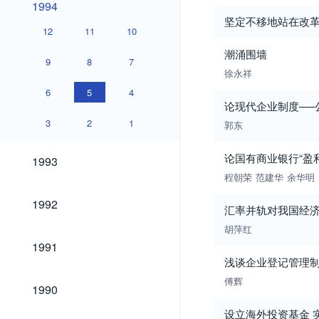
1994
坚定不移地站在改革
12
11
10
潮涌围墙
9
8
7
徐永祥
6
5
4
论现代企业制度──
3
2
1
郭东
1993
论国有商业银行“盈利
1993
程朝荣
范建华
余华明
1992
1992
汇率并轨对我国经
胡萍红
1991
1991
浅谈企业登记管理
傅辉
1990
1990
设立海外投资基金 