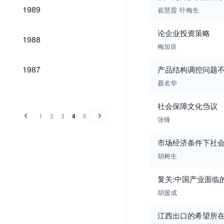
1989
1989
崔慧霞
叶梅生
论企业投资策略
1988
1988
梅加良
1987
1987
产品结构调控问题
聂名华
1986
1985
1984
1983
1982
1981
1986
1985
1984
1983
1982
1981
社会保障文化刍议
1
2
3
4
5
张锋
市场经济条件下社
胡树生
复关:中国产业面临
胡援成
江西出口的希望所在