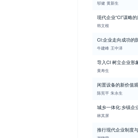
邬健
黄新生
现代企业“CI”谋略
韩文根
CI:企业走向成功的
牛建峰
王中泽
导入CI 树立企业形
黄寿生
闲置设备的新价值
陈宪平
朱永生
城乡一体化:乡镇企
林其屏
推行现代企业制度
谢晓荣