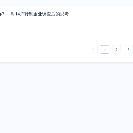
办?──对14户转制企业调查后的思考
1
2