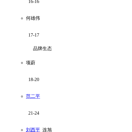
16-16
何雄伟
17-17
品牌生态
项蔚
18-20
范二平
21-24
刘西平
连旭