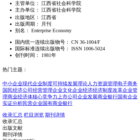
主管单位：
江西省社会科学院
主办单位：
江西省社会科学院
出版地区：
江西省
出版周期：
月刊
别名：
Enterprise Economy
国内统一连续出版物号：
CN
36-1004/F
国际标准连续出版物号
：
ISSN
1006-5024
创刊时间：
1981年
热门主题：
中小企业
现代企业制度
可持续发展理论
人力资源管理
电子商务
国民经济
公司经营管理
企业文化
企业经济
经济制度改革
企业管
理
商业经济体
核心竞争力
上市公司
企业发展
商业银行
国有企业
实证分析
民营企业
国有商业银行
收录汇总
栏目浏览
期刊详情
收录汇总
出版文献
期刊详情