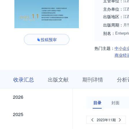
主管单位：
江
主办单位：
江
出版地区：
江
出版周期：
月
别名：
Enterpr
投稿预审
热门主题：
中小企
商业经
收
栏
期
收录汇总
出版文献
期刊详情
分析
录
目
刊
汇
浏
详
总
览
情
2026
2026
目录
封面
2025
2025
2023年11期
2024