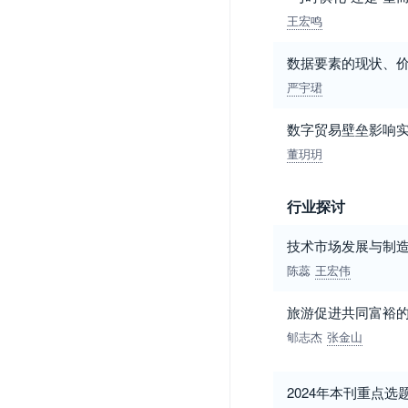
王宏鸣
数据要素的现状、
严宇珺
数字贸易壁垒影响
董玥玥
行业探讨
技术市场发展与制
陈蕊
王宏伟
旅游促进共同富裕
郇志杰
张金山
2024年本刊重点选