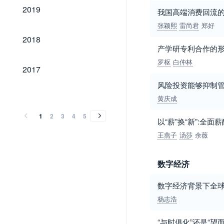
2019
2019
我国高端消费回流
张颖熙
雷尚君
郑好
2018
2018
产学研专利合作的
罗枢
白仲林
2017
2017
风险投资能够抑制管
2016
2015
2014
2013
2012
2011
2010
2009
2008
2007
2006
2005
2004
2003
2002
2001
2000
1999
1998
1997
1996
1995
1994
1993
1992
1991
1990
1989
1988
1987
1986
1985
1984
1983
1982
1981
2016
2015
2014
2013
2012
2011
2010
2009
2008
2007
2006
2005
2004
2003
2002
2001
2000
1999
1998
1997
1996
1995
1994
1993
1992
1991
1990
1989
1988
1987
1986
1985
1984
1983
1982
1981
黄庆成
1
2
3
4
5
以“薪”换“新”:全
王燕子
汤莎
余薇
数字经济
数字经济背景下全
杨志浩
“与时俱化”还是“望