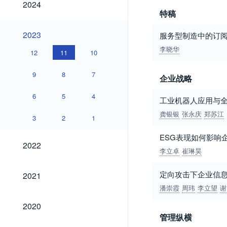
2024
特稿
2023
2023
服务型制造中的订阅
李晓华
12
11
10
9
8
7
企业战略
6
5
4
工业机器人应用与
龚银银
张永庆
郑苏江
3
2
1
ESG表现如何影响
2022
2022
李立卓
崔琳昊
2021
定向攻击下企业信
2021
潘崇霞
周玮
李立望
谢
2020
2020
管理纵横