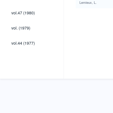
(1981)
Lemieux, L.
vol.47
vol.47 (1980)
(1980)
vol.
vol. (1979)
(1979)
vol.44
vol.44 (1977)
(1977)