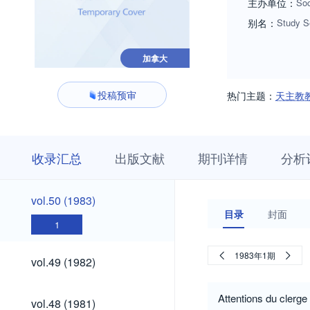
主办单位：
Soc
别名：
Study S
加拿大
投稿预审
热门主题：
天主教
收
栏
期
收录汇总
出版文献
期刊详情
分析
录
目
刊
汇
浏
详
总
览
情
vol.50
vol.50 (1983)
(1983)
目录
封面
1
vol.49
1983年1期
vol.49 (1982)
(1982)
vol.48
Attentions du clerg
vol.48 (1981)