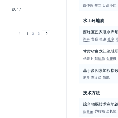
白仲吾
樊立飞
高小红
2017
2017
2016
2015
2014
2013
2012
2011
2010
2009
2008
2007
2006
1991
1990
1989
水工环地质
2016
2015
2014
2013
2012
2011
2010
2009
2008
2007
2006
1991
1990
1989
西峰区巴家咀水库
1
2
3
许泰
曹强
张谦
张卓
甘肃省白龙江流域
张馨予
魏统彪
石鹏卿
基于多因素加权指
陈昊
李文彦
简鹏
技术方法
综合物探技术在地
任喜荣
乔得福
全长恒