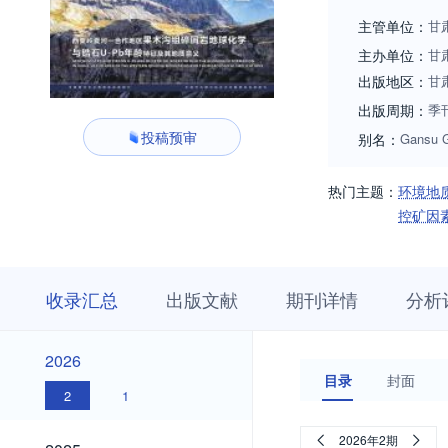
主管单位：
甘
主办单位：
甘
出版地区：
甘
出版周期：
季
投稿预审
别名：
Gansu 
热门主题：
环境地
控矿因
收
栏
期
收录汇总
出版文献
期刊详情
分析
录
目
刊
汇
浏
详
总
览
情
2026
2026
目录
封面
2
1
2025
2026年2期