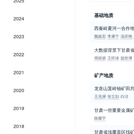
2025
基础地质
2024
2024
西秦岭夏河一合作地
2023
2023
魏振宏
李康宁
汤庆艳
大数据背景下甘肃
2022
2022
周煜祺
王怀涛
脱世博
2021
2021
矿产地质
2020
龙首山芨岭铀矿田
2020
王兆洲
张立勍
白洁
2019
2019
甘肃一些重要金属
陈耀宇
2018
2018
甘肃省浅覆盖区找