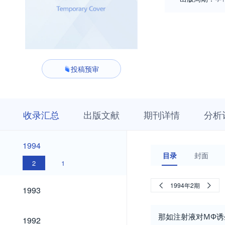
投稿预审
收
栏
期
收录汇总
出版文献
期刊详情
分析
录
目
刊
汇
浏
详
总
览
情
1994
1994
目录
封面
2
1
1993
1994年2期
1993
1992
那如注射液对МФ
1992