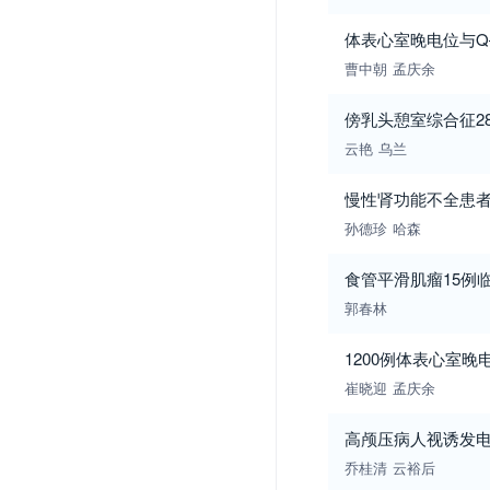
体表心室晚电位与Q
曹中朝
孟庆余
傍乳头憩室综合征2
云艳
乌兰
慢性肾功能不全患
孙德珍
哈森
食管平滑肌瘤15例
郭春林
1200例体表心室晚
崔晓迎
孟庆余
高颅压病人视诱发
乔桂清
云裕后