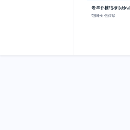
老年脊椎结核误诊
范国强
包佐珍