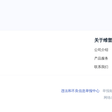
关于维
公司介绍
产品服务
联系我们
违法和不良信息举报中心
举报邮箱
网络