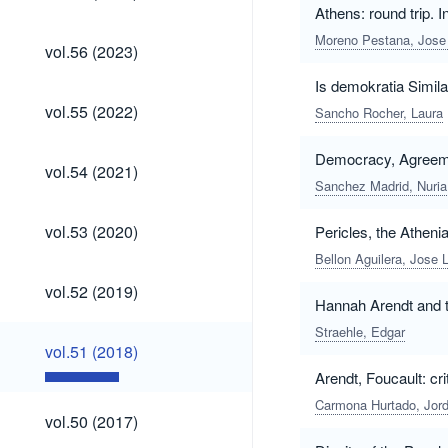
(2024)
Athens: round trip.
Moreno Pestana, Jose
vol.56
vol.56 (2023)
(2023)
Is demokratia Simi
vol.55
vol.55 (2022)
Sancho Rocher, Laura
(2022)
Democracy, Agreement
vol.54
vol.54 (2021)
(2021)
Sanchez Madrid, Nuria
vol.53
vol.53 (2020)
Pericles, the Athen
(2020)
Bellon Aguilera, Jose 
vol.52
vol.52 (2019)
(2019)
Hannah Arendt and 
Straehle, Edgar
vol.51
vol.51 (2018)
(2018)
Arendt, Foucault: cri
Carmona Hurtado, Jord
vol.50
vol.50 (2017)
(2017)