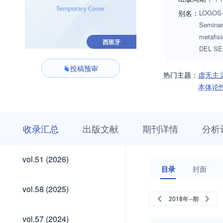
别名：
LOGOS-A
Seminar
metafis
西班牙
DEL SE
投稿预审
热门主题：
虚无主
本体论
收
栏
期
收录汇总
出版文献
期刊详情
分析
录
目
刊
汇
浏
详
总
览
情
vol.51
vol.51 (2026)
(2026)
目录
封面
vol.58
vol.58 (2025)
(2025)
2018年--期
vol.57
vol.57 (2024)