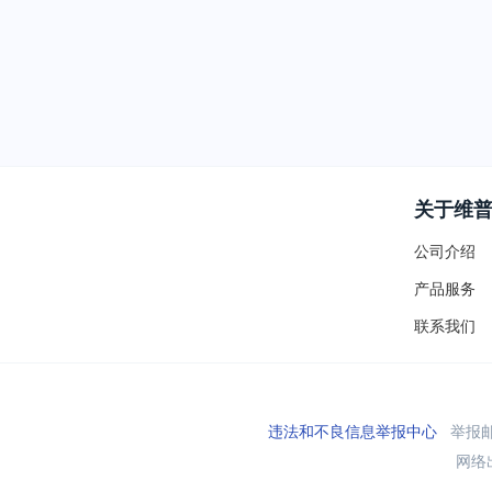
关于维
公司介绍
产品服务
联系我们
违法和不良信息举报中心
举报邮箱
网络