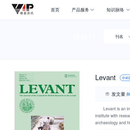
首页
产品服务
知识脉络
搜期刊
刊名
Levant
中科
发文量
8
Levant is an i
institute with res
archaeology and hi
studies and industr