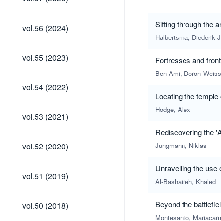
(2025)
vol.56
Sifting through the 
vol.56 (2024)
(2024)
Halbertsma, Diederik J
vol.55
vol.55 (2023)
Fortresses and front
(2023)
Ben-Ami, Doron
Weiss
vol.54
vol.54 (2022)
(2022)
Locating the temple
Hodge, Alex
vol.53
vol.53 (2021)
(2021)
Rediscovering the '
vol.52
vol.52 (2020)
Jungmann, Niklas
(2020)
Unravelling the use 
vol.51
vol.51 (2019)
(2019)
Al-Bashaireh, Khaled
vol.50
Beyond the battlefie
vol.50 (2018)
(2018)
Montesanto, Mariacar