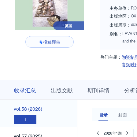
While contributions
主办单位：
RO
interest. Prospecti
出版地区：
OX
cmiddleton@cbrl.a
出版周期：
年
英国
别名：
LEVANT;L
and the
投稿预审
热门主题：
陶瓷制
青铜时
收
栏
期
收录汇总
出版文献
期刊详情
分析
录
目
刊
汇
浏
详
总
览
情
vol.58
vol.58 (2026)
(2026)
目录
封面
1
vol.57
2026年1期
vol.57 (2025)