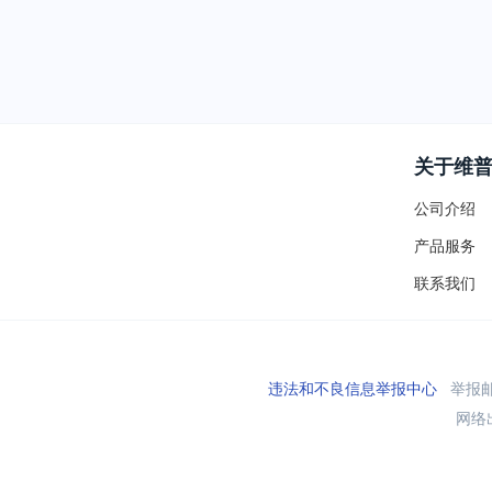
关于维
公司介绍
产品服务
联系我们
违法和不良信息举报中心
举报邮箱
网络