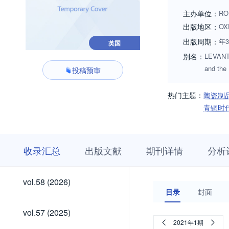
While contributions
主办单位：
RO
interest. Prospecti
出版地区：
OX
cmiddleton@cbrl.a
出版周期：
年
英国
别名：
LEVANT;L
and the
投稿预审
热门主题：
陶瓷制
青铜时
收
栏
期
收录汇总
出版文献
期刊详情
分析
录
目
刊
汇
浏
详
总
览
情
vol.58
vol.58 (2026)
(2026)
目录
封面
vol.57
vol.57 (2025)
(2025)
2021年1期