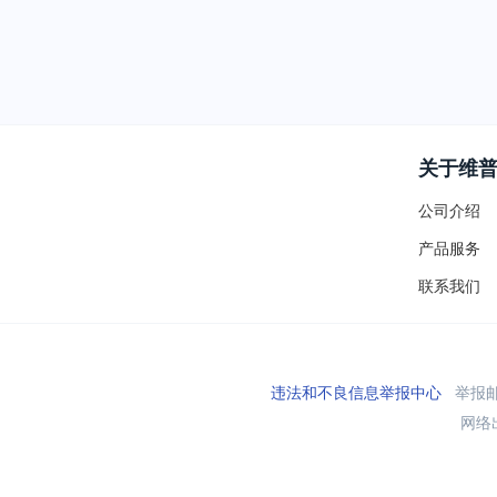
关于维
公司介绍
产品服务
联系我们
违法和不良信息举报中心
举报邮箱
网络