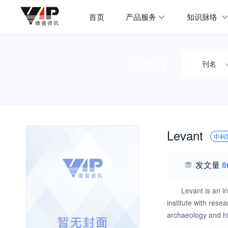
首页
产品服务
知识脉络
搜期刊
刊名
Levant
中科
发文量
8
Levant is an i
institute with res
archaeology and hi
studies and industr