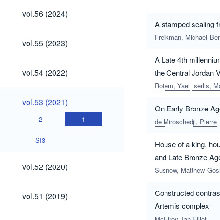
vol.56
vol.56 (2024)
(2024)
A stamped sealing fro
Freikman, Michael
Ben
vol.55
vol.55 (2023)
(2023)
A Late 4th millenniu
vol.54
vol.54 (2022)
the Central Jordan V
(2022)
Rotem, Yael
Iserlis, M
vol.53
vol.53 (2021)
(2021)
On Early Bronze Age
2
1
de Miroschedji, Pierre
SI3
House of a king, hou
and Late Bronze Ag
vol.52
vol.52 (2020)
Susnow, Matthew
Gosh
(2020)
vol.51
Constructed contrast
vol.51 (2019)
(2019)
Artemis complex
McElroy, Ian Elliot