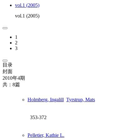
vol.1 (2005)
vol.1 (2005)
1
2
3
目录
封面
2010年4期
共：8篇
Holmberg, Ingalill
Tyrstrup, Mats
353-372
Pelletier, Kathie L.