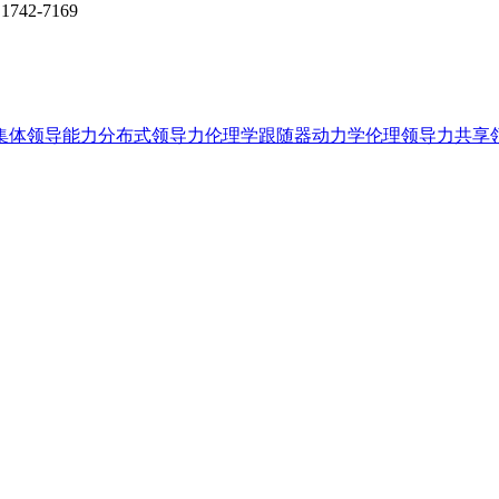
1742-7169
集体领导能力
分布式领导力
伦理学
跟随器
动力学
伦理领导力
共享