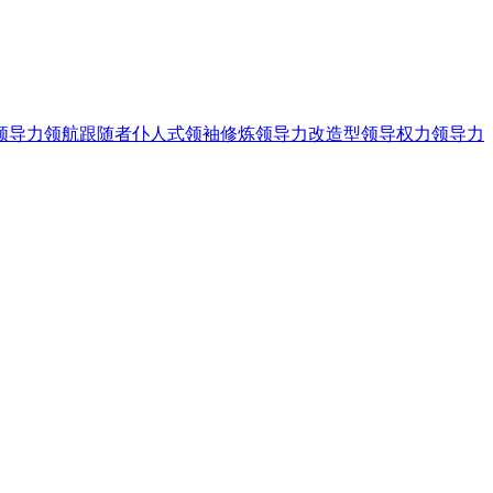
领导力
领航跟随者
仆人式领袖
修炼领导力
改造型领导
权力领导力