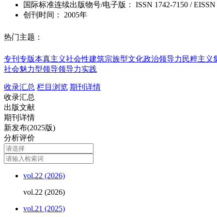
国际标准连续出版物号
/电子版
：
ISSN
1742-7150
/
EISSN
创刊时间：
2005年
热门主题：
专刊专版
本真主义
社会性建筑
宗族型文化
政治领导力
民粹主义
社会魅力型领导
领导力实践
收录汇总
栏目浏览
期刊详情
收录汇总
出版文献
期刊详情
新发布(2025版)
分析评价
vol.22 (2026)
vol.22 (2026)
vol.21 (2025)