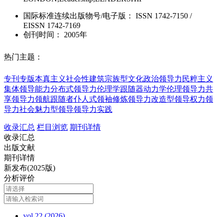
国际标准连续出版物号
/电子版
：
ISSN
1742-7150
/
EISSN
1742-7169
创刊时间：
2005年
热门主题：
专刊专版
本真主义
社会性建筑
宗族型文化
政治领导力
民粹主义
集体领导能力
分布式领导力
伦理学
跟随器
动力学
伦理领导力
共
享领导力
领航跟随者
仆人式领袖
修炼领导力
改造型领导
权力领
导力
社会魅力型领导
领导力实践
收录汇总
栏目浏览
期刊详情
收录汇总
出版文献
期刊详情
新发布(2025版)
分析评价
vol.22 (2026)