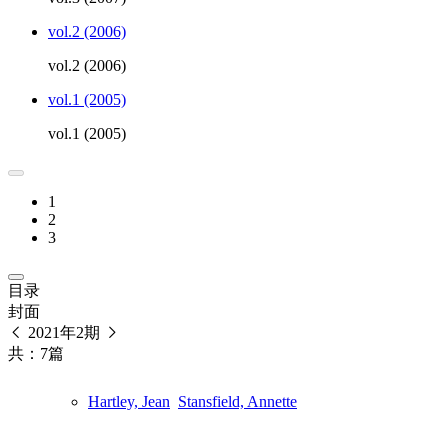
vol.2 (2006)
vol.2 (2006)
vol.1 (2005)
vol.1 (2005)
1
2
3
目录
封面
2021年2期
共：7篇
Hartley, Jean
Stansfield, Annette