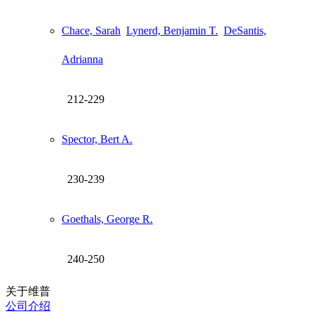
Chace, Sarah
Lynerd, Benjamin T.
DeSantis,
Adrianna
212-229
Spector, Bert A.
230-239
Goethals, George R.
240-250
关于维普
公司介绍