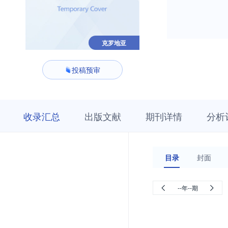
克罗地亚
投稿预审
收
栏
期
收录汇总
出版文献
期刊详情
分析
录
目
刊
汇
浏
详
总
览
情
目录
封面
--年--期