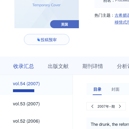
别名：
热门主题：
古希腊
移情式
英国
投稿预审
收
栏
期
收录汇总
出版文献
期刊详情
分析
录
目
刊
汇
浏
详
总
览
情
vol.54
vol.54 (2007)
(2007)
目录
封面
vol.53
vol.53 (2007)
2007年--期
(2007)
vol.52
vol.52 (2006)
(2006)
The drunk, the refor