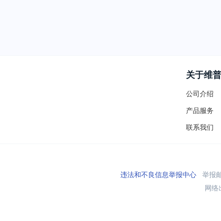
关于维
公司介绍
产品服务
联系我们
违法和不良信息举报中心
举报邮箱
网络