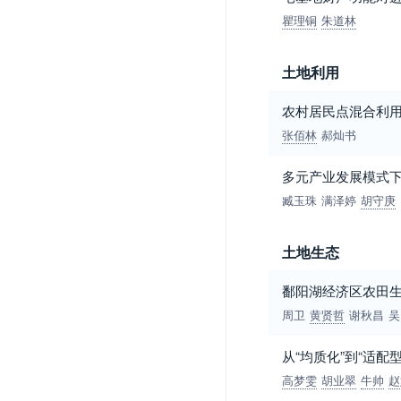
瞿理铜
朱道林
土地利用
农村居民点混合利
张佰林
郝灿书
多元产业发展模式
臧玉珠
满泽婷
胡守庚
土地生态
鄱阳湖经济区农田
周卫
黄贤哲
谢秋昌
吴
从“均质化”到“适
高梦雯
胡业翠
牛帅
赵