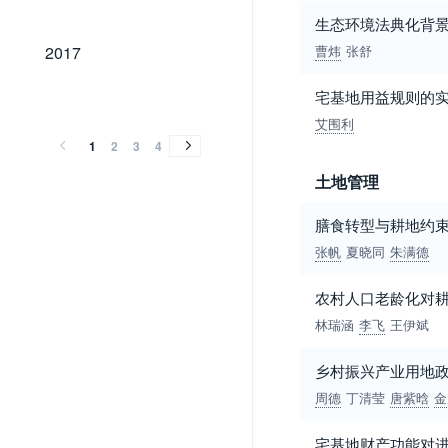
生态环境法典化背
2017
2017
曹炜
张舒
2016
2015
2014
2013
2012
2011
2010
2009
2008
2007
2006
2005
2004
2003
2002
2001
2000
1999
1998
1997
1996
1995
1994
1993
1992
1991
1990
1989
1988
1987
宅基地用益规则的
2016
2015
2014
2013
2012
2011
2010
2009
2008
2007
2006
2005
2004
2003
2002
2001
2000
1999
1998
1997
1996
1995
1994
1993
1992
1991
1990
1989
1988
1987
艾围利
1
2
3
4
土地管理
膳食转型与耕地约
张帆
夏晓同
朱满德
农村人口老龄化对
林瑞涵
李飞
王伊斌
乡村振兴产业用地
周德
丁清莹
唐紫晗
金
宅基地财产功能对