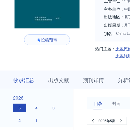
主管单位：
中
主办单位：
中
出版地区：
北
出版周期：
月
别名：
China L
投稿预审
热门主题：
土地评
土地利
收
栏
期
收录汇总
出版文献
期刊详情
分析
录
目
刊
汇
浏
详
总
览
情
2026
2026
目录
封面
5
4
3
2
1
2026年5期