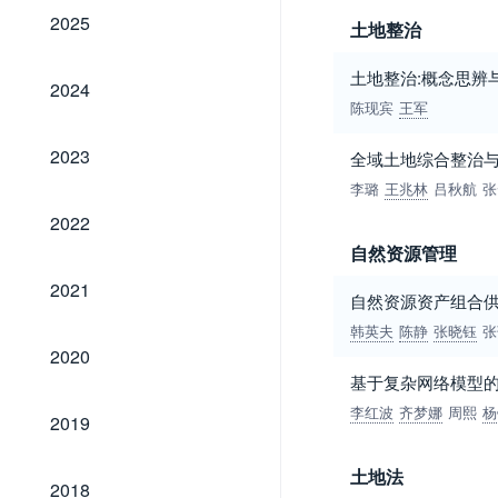
2025
2025
土地整治
土地整治:概念思辨
2024
2024
陈现宾
王军
2023
2023
全域土地综合整治
李璐
王兆林
吕秋航
张
2022
2022
自然资源管理
2021
2021
自然资源资产组合
韩英夫
陈静
张晓钰
张
2020
2020
基于复杂网络模型
2019
李红波
齐梦娜
周熙
杨
2019
土地法
2018
2018