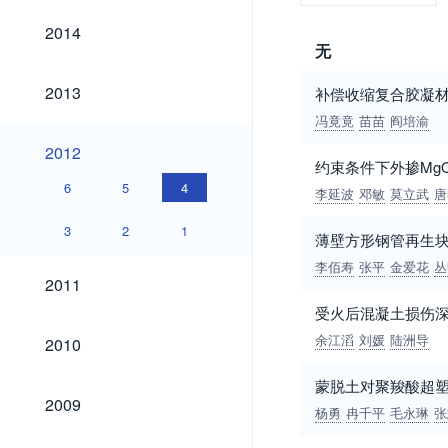
2014
2014
无
2013
2013
补偿收缩复合胶凝
冯竟竟
苗苗
阎培渝
2012
2012
约束条件下外掺Mg
6
5
4
李延波
邓敏
莫立武
唐
3
2
1
薄壁方形钢管再生
李佰寿
张平
金爱花
丛
2011
2011
受火后混凝土损伤
2010
余江滔
刘媛
陆洲导
2010
蒙脱土对聚羧酸超
2009
2009
杨勇
冉千平
毛永琳
张