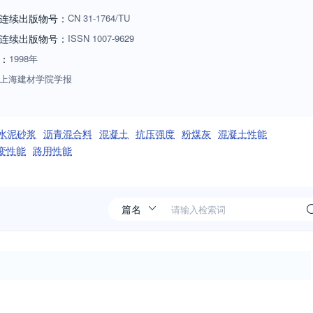
连续出版物号：
CN
31-1764/TU
连续出版物号
：
ISSN
1007-9629
：
1998年
上海建材学院学报
水泥砂浆
沥青混合料
混凝土
抗压强度
粉煤灰
混凝土性能
变性能
路用性能