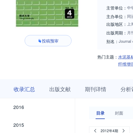
主管单位：
中
主办单位：
同
出版地区：
上
出版周期：
月
投稿预审
别名：
Journal 
热门主题：
水泥基
纤维增
收
栏
期
收录汇总
出版文献
期刊详情
分析
录
目
刊
汇
浏
详
总
览
情
2026
2025
2024
2023
2022
2021
2020
2019
2018
2017
2026
2025
2024
2023
2022
2021
2020
2019
2018
2017
2016
2016
目录
封面
2015
2015
2012年4期