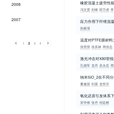
2008
橡胶混凝土疲劳性
2008
冯文贤
刘锋
郑万虎
李
2007
2007
应力作用下纤维混
孙家瑛
2006
2005
2004
2003
2002
2001
2000
1999
1998
1996
1995
1994
1993
1992
1991
1990
1989
2006
2005
2004
2003
2002
2001
2000
1999
1998
1996
1995
1994
1993
1992
1991
1990
1989
温度对PTFE膜材
1
2
3
4
张营营
张其林
周传志
激光冲击对X80管
孔德军
龙丹
吴永忠
周
纳米SiO_2在不
董健苗
刘晨
龙世宗
氧化还原引发体系下Po
宋学锋
张丹
何廷树