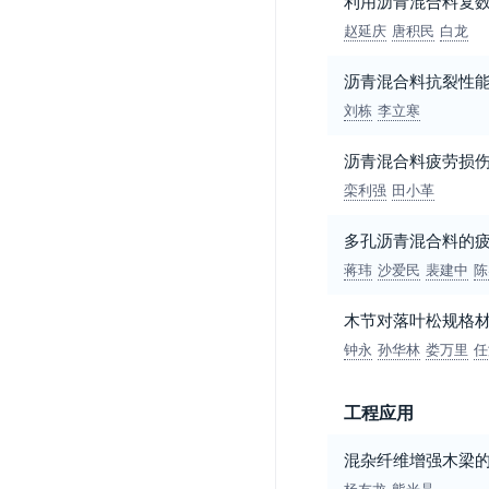
利用沥青混合料复
赵延庆
唐积民
白龙
沥青混合料抗裂性
刘栋
李立寒
沥青混合料疲劳损
栾利强
田小革
多孔沥青混合料的
蒋玮
沙爱民
裴建中
陈
木节对落叶松规格
钟永
孙华林
娄万里
任
工程应用
混杂纤维增强木梁
杨友龙
熊光晶