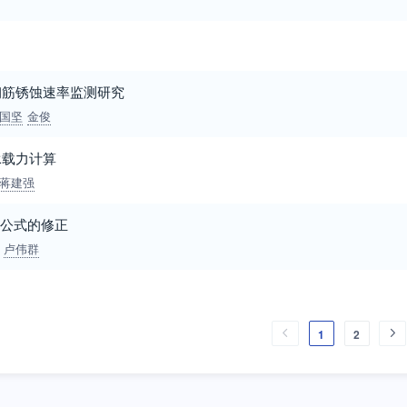
钢筋锈蚀速率监测研究
国坚
金俊
承载力计算
蒋建强
ey公式的修正
卢伟群
1
2