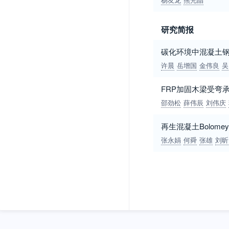
研究简报
碳化环境中混凝土
许晨
岳增国
金伟良
吴
FRP加固木梁受弯
邵劲松
薛伟辰
刘伟庆
再生混凝土Bolom
张永娟
何舜
张雄
刘昕