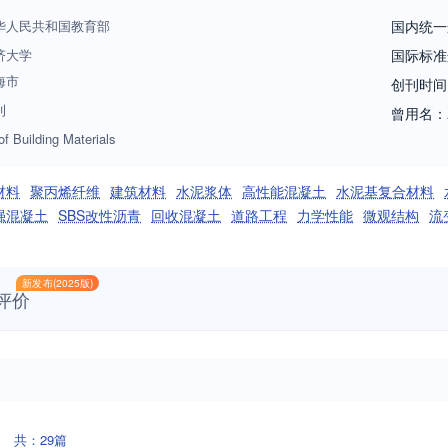
华人民共和国教育部
国内统一
济大学
国际标准
海市
创刊时间
刊
曾用名：
of Building Materials
材料
聚丙烯纤维
建筑材料
水泥浆体
高性能混凝土
水泥基复合材料
强混凝土
SBS改性沥青
回收混凝土
道路工程
力学性能
微观结构
流
新发布(2025版)
评价
共：29篇