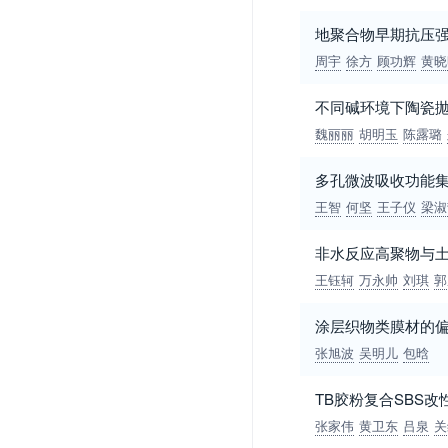
地聚合物早期抗压
周宇
徐方
顾功辉
黄晓
不同碱环境下陶瓷抛
魏丽丽
胡明玉
陈露璐
多孔微波吸收功能
王智
何坚
王子仪
梁淑
非水反应高聚物与
王钰轲
万永帅
刘琪
郭
涂层织物类膜材的
张旭波
吴明儿
包晗
TB胶粉复合SBS
张家伟
黄卫东
吕泉
关