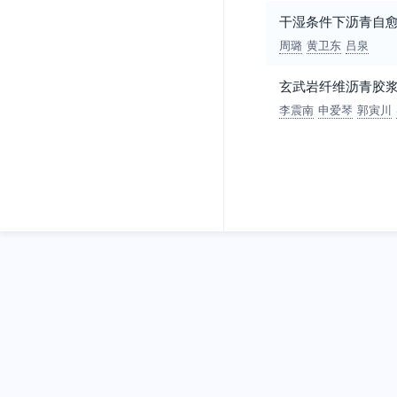
干湿条件下沥青自
周璐
黄卫东
吕泉
玄武岩纤维沥青胶
李震南
申爱琴
郭寅川