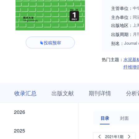
主管单位：
中
主办单位：
同
出版地区：
上
出版周期：
月
投稿预审
别名：
Journal 
热门主题：
水泥基
纤维增
收
栏
期
收录汇总
出版文献
期刊详情
分析
录
目
刊
汇
浏
详
总
览
情
2026
2026
目录
封面
2025
2025
2021年1期