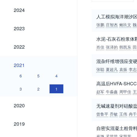
2024
2024
人工模拟海洋潮汐
张鹏
庄智杰
鲍玖文
魏
2023
2023
水泥-石灰石粉浆体
2022
2022
肖佳
张泽的
韩凯东
田
混杂纤维增强应变
2021
2021
张聪
夏超凡
袁振
李志
6
5
4
高温后HVFA-SH
3
2
1
赵军
牛淼鑫
周甲佳
王
2020
2020
无碱速凝剂对硅酸
曾鲁平
乔敏
王伟
冉千
2019
2019
自密实混凝土粗骨料
崔溦
孟苗苗
宋慧芳