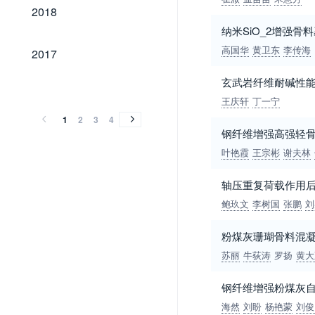
2018
2018
纳米SiO_2增强
2017
高国华
黄卫东
李传海
2017
玄武岩纤维耐碱性
2016
2015
2014
2013
2012
2011
2010
2009
2008
2007
2006
2005
2004
2003
2002
2001
2000
1999
1998
1996
1995
1994
1993
1992
1991
1990
1989
2016
2015
2014
2013
2012
2011
2010
2009
2008
2007
2006
2005
2004
2003
2002
2001
2000
1999
1998
1996
1995
1994
1993
1992
1991
1990
1989
王庆轩
丁一宁
1
2
3
4
钢纤维增强高强轻
叶艳霞
王宗彬
谢夫林
轴压重复荷载作用
鲍玖文
李树国
张鹏
刘
粉煤灰珊瑚骨料混
苏丽
牛荻涛
罗扬
黄大
钢纤维增强粉煤灰
海然
刘盼
杨艳蒙
刘俊