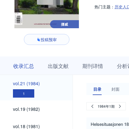
热门主题：
历史人
挪威
投稿预审
收
栏
期
收录汇总
出版文献
期刊详情
分析
录
目
刊
汇
浏
详
总
览
情
vol.21
vol.21 (1984)
(1984)
目录
封面
1
vol.19
1984年1期
vol.19 (1982)
(1982)
vol.18
Helsesituasjonen 18
vol.18 (1981)