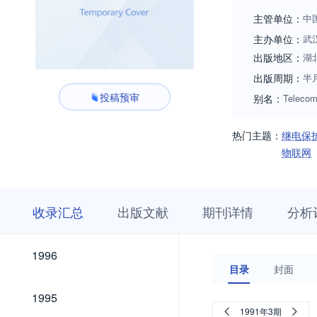
主管单位：
中
主办单位：
武
出版地区：
湖
出版周期：
半
投稿预审
别名：
Telecom
热门主题：
继电保
物联网
收
栏
期
收录汇总
出版文献
期刊详情
分析
录
目
刊
汇
浏
详
总
览
情
2026
2025
2024
2023
2022
2021
2020
2019
2018
2017
2016
2015
2014
2013
2012
2011
2010
2009
2008
2007
2006
2005
2004
2003
2002
2001
2000
1999
1998
1997
2026
2025
2024
2023
2022
2021
2020
2019
2018
2017
2016
2015
2014
2013
2012
2011
2010
2009
2008
2007
2006
2005
2004
2003
2002
2001
2000
1999
1998
1997
1996
1996
目录
封面
1995
1995
1991年3期