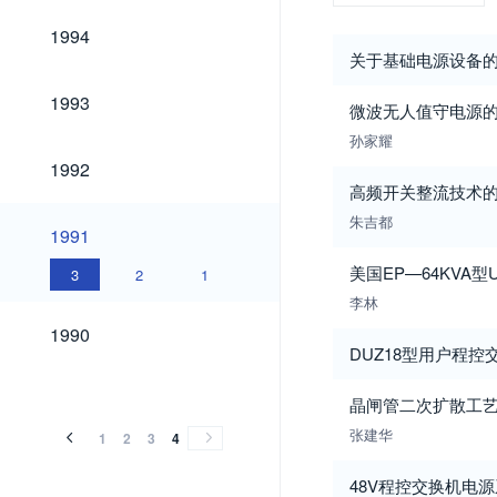
1994
1994
关于基础电源设备
1993
1993
微波无人值守电源
孙家耀
1992
1992
高频开关整流技术
朱吉都
1991
1991
美国EP—64KVA型
3
2
1
李林
1990
1990
DUZ18型用户程
晶闸管二次扩散工
张建华
1
2
3
4
48V程控交换机电