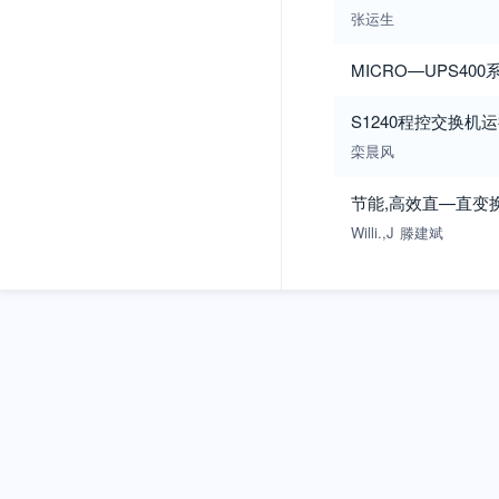
张运生
MICRO—UPS40
S1240程控交换机
栾晨风
节能,高效直—直变
Willi.,J
滕建斌