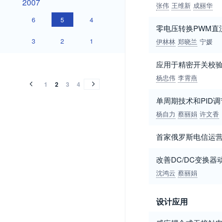
2007
张伟
王维新
成丽华
6
5
4
零电压转换PWM直
3
2
1
伊林林
郑晓兰
宁媛
2006
2005
2004
2003
2002
2001
2000
1999
1998
1997
1996
1995
1994
1993
1992
1991
1990
2006
2005
2004
2003
2002
2001
2000
1999
1998
1997
1996
1995
1994
1993
1992
1991
1990
应用于精密开关校验
杨忠伟
李霄燕
1
2
3
4
单周期技术和PID
杨自力
蔡丽娟
许文香
首家俄罗斯电信运
改善DC/DC变换
沈鸿云
蔡丽娟
设计应用