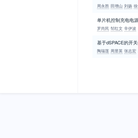
周永胜
田增山
刘扬
徐
单片机控制充电电
罗尚民
邹红文
辛伊波
基于dSPACE的
陶瑞莲
周昱英
张志宏