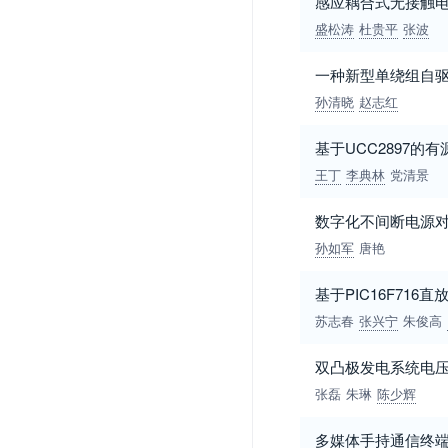
感应耦合式无接触
盛松涛
杜贵平
张波
一种新型单绕组自
孙清晓
赵志红
基于UCC2897的
王丁
李典林
党清景
数字化不间断电源
孙如军
唐艳
基于PIC16F71
苏志春
张兴宁
朱俊高
双凸极发电系统电
张磊
朱琳
陈少辉
多媒体手持通信终