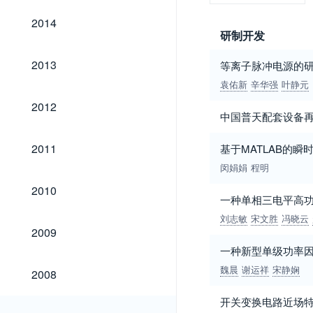
2014
2014
研制开发
2013
2013
等离子脉冲电源的
袁佑新
辛华强
叶静元
2012
2012
中国普天配套设备
2011
2011
基于MATLAB的
闵娟娟
程明
2010
2010
一种单相三电平高功
刘志敏
宋文胜
冯晓云
2009
2009
一种新型单级功率因
2008
魏晨
谢运祥
宋静娴
2008
开关变换电路近场
2007