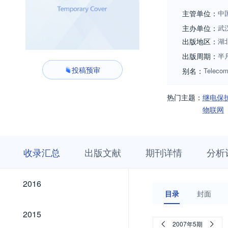
主管单位：
中
主办单位：
武
出版地区：
湖
出版周期：
半
投稿预审
别名：
Telecom
热门主题：
继电保
物联网
收
栏
期
收录汇总
出版文献
期刊详情
分析
录
目
刊
汇
浏
详
总
览
情
2026
2025
2024
2023
2022
2021
2020
2019
2018
2017
2026
2025
2024
2023
2022
2021
2020
2019
2018
2017
2016
2016
目录
封面
2015
2015
2007年5期