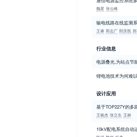
通信电源监控系统
魏星
张云峰
输电线路在线监测
王睿
郭志广
郎庆凯
郑
行业信息
电源叠光,为站点节
锂电池技术为何难
设计应用
基于TOP227Y的
王银杰
张立生
王林
10kV配电系统自