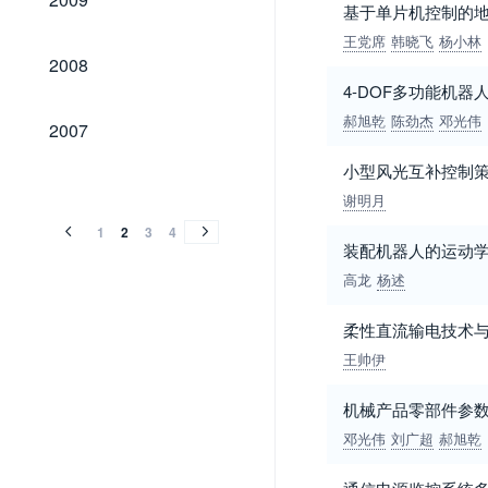
基于单片机控制的
王党席
韩晓飞
杨小林
2008
2008
4-DOF多功能机
2007
郝旭乾
陈劲杰
邓光伟
2007
小型风光互补控制
2006
2005
2004
2003
2002
2001
2000
1999
1998
1997
1996
1995
1994
1993
1992
1991
1990
2006
2005
2004
2003
2002
2001
2000
1999
1998
1997
1996
1995
1994
1993
1992
1991
1990
谢明月
1
2
3
4
装配机器人的运动
高龙
杨述
柔性直流输电技术
王帅伊
机械产品零部件参
邓光伟
刘广超
郝旭乾