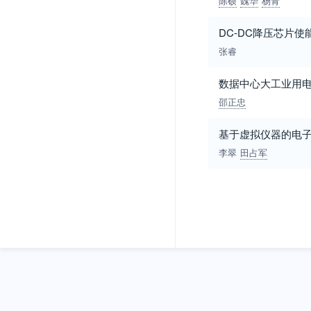
陈硕
魏华
杨青
DC-DC降压芯片
张睿
数据中心大工业用
邵正忠
基于虚拟仪器的电
李翠
田占军