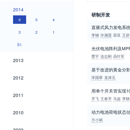
2014
2014
研制开发
6
5
4
直驱式风力发电系
3
2
1
李钢
许湘莲
苗亚
王舒
S1
光伏电池阵列及MP
曹宇
连志刚
高叶军
2013
2013
基于改进的黄金分割
2012
2012
宋国翠
龙涛元
用单个开关管实现1
2011
2011
齐飞
王春芳
马超
李聃
2010
动力电池荷电状态
2010
方小斌
2009
2009