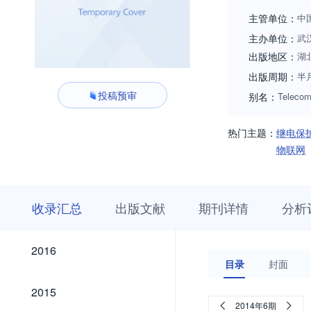
主管单位：
中
主办单位：
武
出版地区：
湖
出版周期：
半
投稿预审
别名：
Telecom
热门主题：
继电保
物联网
收
栏
期
收录汇总
出版文献
期刊详情
分析
录
目
刊
汇
浏
详
总
览
情
2026
2025
2024
2023
2022
2021
2020
2019
2018
2017
2026
2025
2024
2023
2022
2021
2020
2019
2018
2017
2016
2016
目录
封面
2015
2015
2014年6期