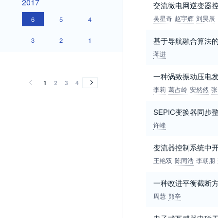
2017
交流微电网逆变器
吴星奇
赵宇辉
刘昊辰
6
5
4
3
2
1
基于导航融合算法
蒋进
2016
2015
2014
2013
2012
2011
2010
2009
2008
2007
2006
2005
2004
2003
2002
2001
2000
1999
1998
1997
1996
1995
1994
1993
1992
1991
1990
2016
2015
2014
2013
2012
2011
2010
2009
2008
2007
2006
2005
2004
2003
2002
2001
2000
1999
1998
1997
1996
1995
1994
1993
1992
1991
1990
一种涡致振动压电
1
2
3
4
李莉
葛占岭
安然然
张
SEPIC变换器同步
许峰
变流器控制系统中开
王艳双
陈同浩
李朝朋
一种改进平衡截断方
周慧
熊辛