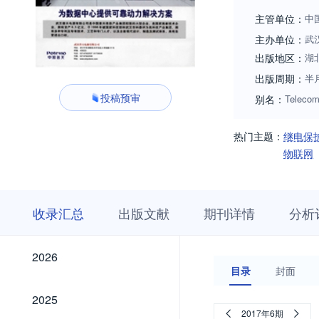
主管单位：
中
主办单位：
武
出版地区：
湖
出版周期：
半
投稿预审
别名：
Telecom
热门主题：
继电保
物联网
收
栏
期
收录汇总
出版文献
期刊详情
分析
录
目
刊
汇
浏
详
总
览
情
2026
2026
目录
封面
2025
2025
2017年6期