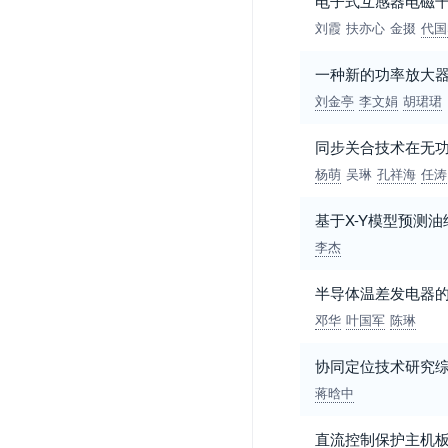
电子式互感器电磁
刘霞
扶亦心
金掇
代国
一种新的功率放大
刘金亭
李文娟
胡珺珺
同步关合技术在无
杨萌
吴琳
孔祥海
任涛
基于X-Y模型预测
李杰
半导体温差发电器
邓华
叶国军
陈琳
协同定位技术研究
蒋晗中
直流控制保护主机