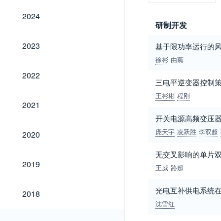
2024
2024
研制开发
2023
2023
基于限功率运行的
徐彬
由蕤
2022
2022
三电平逆变器控制
王彬彬
程刚
2021
2021
开关电源高频变压
2020
庞天宇
凌跃胜
李双超
2020
无交叉影响的单片
2019
2019
王威
路超
2018
光电互补供电系统
2018
沈雪红
2017