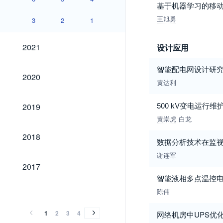
基于机器学习的移
王旭勇
3
2
1
2021
2021
设计应用
智能配电网设计研
2020
2020
黄达利
2019
500 kV变电运行
2019
黄崇虎
白龙
2018
2018
数据分析技术在监
谢连军
2017
2017
智能液相多点温控
2016
2015
2014
2013
2012
2011
2010
2009
2008
2007
2006
2005
2004
2003
2002
2001
2000
1999
1998
1997
1996
1995
1994
1993
1992
1991
1990
2016
2015
2014
2013
2012
2011
2010
2009
2008
2007
2006
2005
2004
2003
2002
2001
2000
1999
1998
1997
1996
1995
1994
1993
1992
1991
1990
陈伟
1
2
3
4
网络机房中UPS优