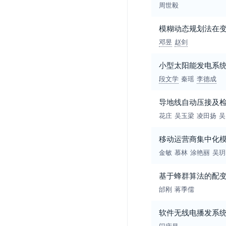
周世毅
模糊动态规划法在
邓昱
赵剑
小型太阳能发电系
段文学
秦瑶
李德成
导地线自动压接及
花庄
吴玉梁
凌田扬
吴
移动运营商集中化模
金敏
慕林
涂艳丽
吴玥
基于蜂群算法的配
邰刚
蒋季儒
软件无线电播发系
闫庆昌