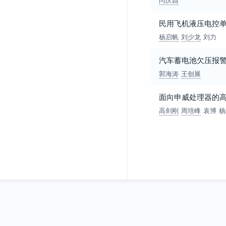
民用飞机液压电控
杨启帆
刘少龙
刘力
汽车蓄电池欠压报
郭海涛
王创展
面向申威处理器的
高剑刚
周培峰
袁博
杨