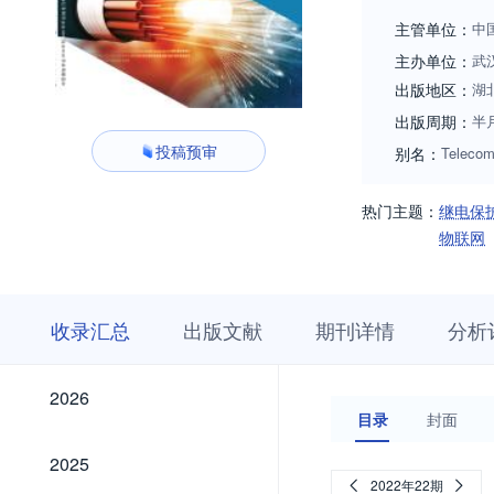
主管单位：
中
主办单位：
武
出版地区：
湖
出版周期：
半
投稿预审
别名：
Telecom
热门主题：
继电保
物联网
收
栏
期
收录汇总
出版文献
期刊详情
分析
录
目
刊
汇
浏
详
总
览
情
2026
2026
目录
封面
2025
2025
2022年22期