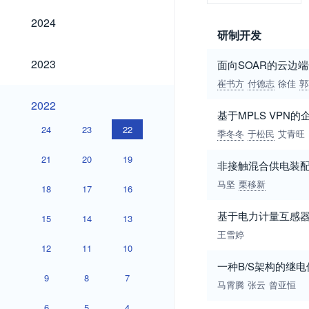
2024
2024
研制开发
2023
2023
面向SOAR的云边
崔书方
付德志
徐佳
郭
2022
2022
基于MPLS VPN
24
23
22
季冬冬
于松民
艾青旺
21
20
19
非接触混合供电装配
马坚
栗移新
18
17
16
基于电力计量互感
15
14
13
王雪婷
12
11
10
一种B/S架构的继
9
8
7
马霄腾
张云
曾亚恒
6
5
4