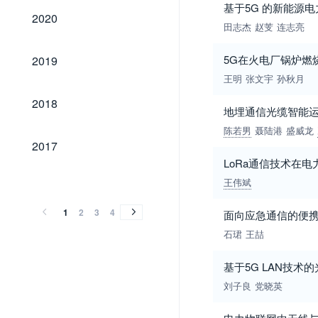
基于5G 的新能源
2020
2020
田志杰
赵芰
连志亮
2019
5G在火电厂锅炉燃
2019
王明
张文宇
孙秋月
2018
2018
地埋通信光缆智能
陈若男
聂陆港
盛威龙
2017
2017
LoRa通信技术在
2016
2015
2014
2013
2012
2011
2010
2009
2008
2007
2006
2005
2004
2003
2002
2001
2000
1999
1998
1997
1996
1995
1994
1993
1992
1991
1990
2016
2015
2014
2013
2012
2011
2010
2009
2008
2007
2006
2005
2004
2003
2002
2001
2000
1999
1998
1997
1996
1995
1994
1993
1992
1991
1990
王伟斌
1
2
3
4
面向应急通信的便携
石珺
王喆
基于5G LAN技
刘子良
党晓英