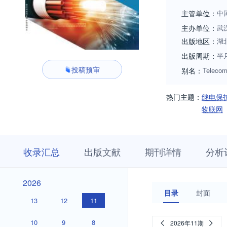
主管单位：
中
主办单位：
武
出版地区：
湖
出版周期：
半
投稿预审
别名：
Telecom
热门主题：
继电保
物联网
收
栏
期
收录汇总
出版文献
期刊详情
分析
录
目
刊
汇
浏
详
总
览
情
2026
2026
目录
封面
13
12
11
10
9
8
2026年11期