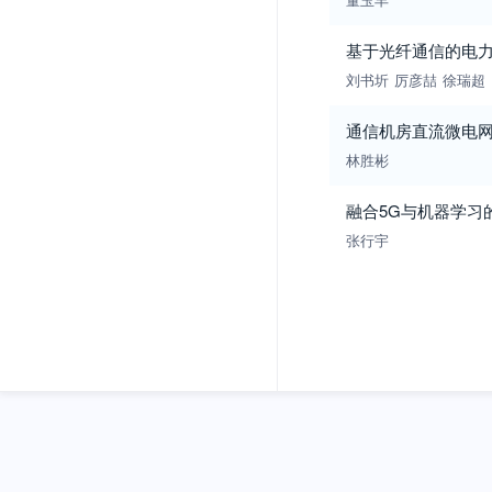
基于光纤通信的电
刘书圻
厉彦喆
徐瑞超
通信机房直流微电
林胜彬
融合5G与机器学习
张行宇