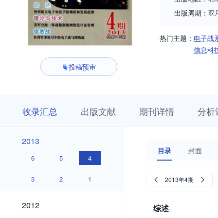
出版周期：
双
热门主题：
电子战
信息科
投稿预审
收
栏
期
收录汇总
出版文献
期刊详情
分析
录
目
刊
汇
浏
详
总
览
情
2013
2013
目录
封面
6
5
4
3
2
1
2013年4期
2012
2012
综述