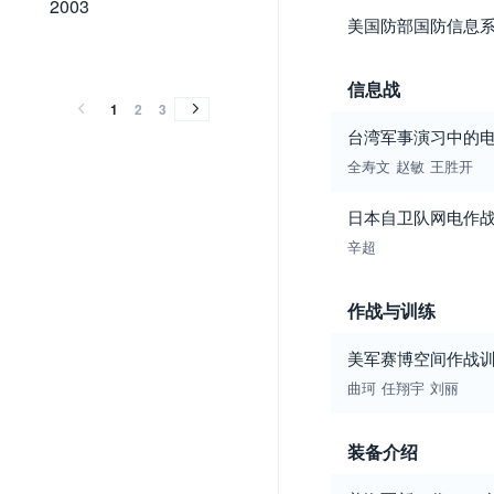
2003
美国防部国防信息
2002
2001
2000
1999
1998
1997
1996
1995
1994
1993
1992
1991
2002
2001
2000
1999
1998
1997
1996
1995
1994
1993
1992
1991
信息战
1
2
3
台湾军事演习中的
全寿文
赵敏
王胜开
日本自卫队网电作
辛超
作战与训练
美军赛博空间作战
曲珂
任翔宇
刘丽
装备介绍