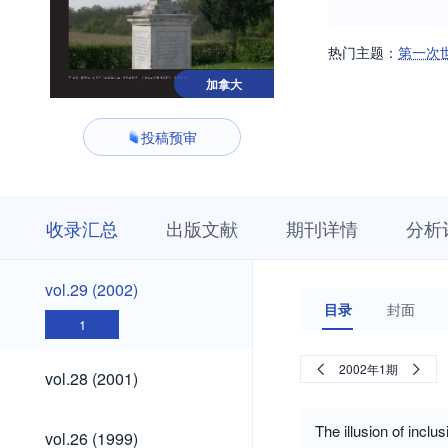
热门主题：
第一次
加拿大
投稿预审
收
栏
期
收录汇总
出版文献
期刊详情
分析
录
目
刊
汇
浏
详
总
览
情
vol.29
vol.29 (2002)
(2002)
目录
封面
1
vol.28
2002年1期
vol.28 (2001)
(2001)
vol.26
The illusion of inclu
vol.26 (1999)