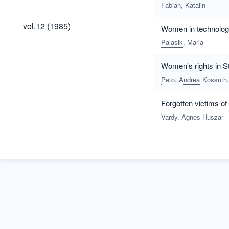
(1999)
Fabian, Katalin
vol.12
vol.12 (1985)
Women in technologi
(1985)
Palasik, Maria
Women's rights in Sta
Peto, Andrea
Kossuth
Forgotten victims o
Vardy, Agnes Huszar