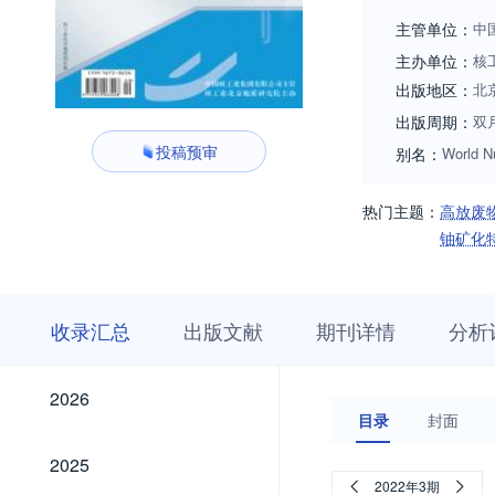
主管单位：
中
主办单位：
核
出版地区：
北
出版周期：
双
投稿预审
别名：
World N
热门主题：
高放废
铀矿化
收
栏
期
收录汇总
出版文献
期刊详情
分析
录
目
刊
汇
浏
详
总
览
情
2026
2026
目录
封面
2025
2025
2022年3期