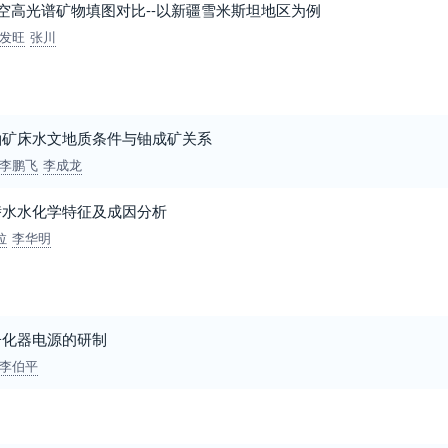
和航空高光谱矿物填图对比--以新疆雪米斯坦地区为例
发旺
张川
铀矿床水文地质条件与铀成矿关系
李鹏飞
李成龙
潜水水化学特征及成因分析
拉
李华明
子化器电源的研制
李伯平