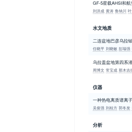
GF-5星载AHSI
刘洪成
黄涛
鲁纳川
叶
水文地质
二连盆地巴彦乌拉
任晓平
刘晓敏
彭瑞强
乌拉盖盆地第四系
周博文
常宝成
那木吉
仪器
一种热电离质谱离
吴俊强
刘桂方
郭冬发
分析