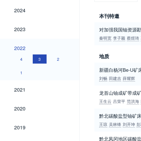
2024
2024
本刊特邀
2023
2023
对加强我国铀资源勘
秦明宽
李子颖
蔡煜琦
2022
2022
地质
4
3
2
新疆白杨河Be-U矿
1
刘畅
田建吉
薛耀辉
2021
2021
龙首山铀成矿带成
王生云
吕荣平
范洪海
2020
2020
黔北碳酸盐型铀矿
2019
王琼
吴林锋
刘开坤
彭
2019
黔北凤冈地区碳酸