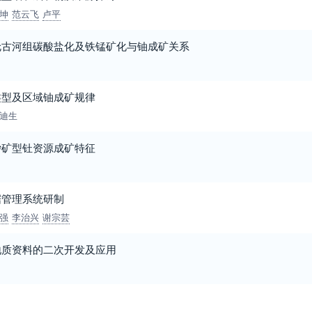
坤
范云飞
卢平
伦古河组碳酸盐化及铁锰矿化与铀成矿关系
类型及区域铀成矿规律
迪生
砂矿型钍资源成矿特征
据管理系统研制
强
李治兴
谢宗芸
地质资料的二次开发及应用