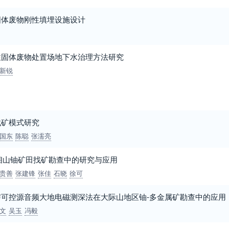
固体废物刚性填埋设施设计
性固体废物处置场地下水治理方法研究
新锐
找矿模式研究
国东
陈聪
张濡亮
相山铀矿田找矿勘查中的研究与应用
贵善
张建锋
张佳
石晓
徐可
可控源音频大地电磁测深法在大际山地区铀-多金属矿勘查中的应用
文
吴玉
冯毅