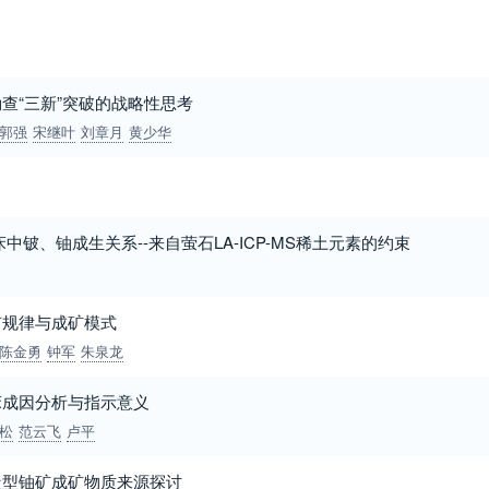
查“三新”突破的战略性思考
郭强
宋继叶
刘章月
黄少华
床中铍、铀成生关系--来自萤石LA-ICP-MS稀土元素的约束
矿规律与成矿模式
陈金勇
钟军
朱泉龙
床成因分析与指示意义
松
范云飞
卢平
盐型铀矿成矿物质来源探讨