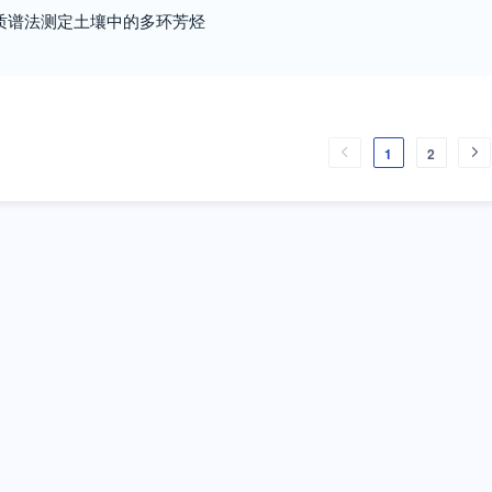
质谱法测定土壤中的多环芳烃
1
2