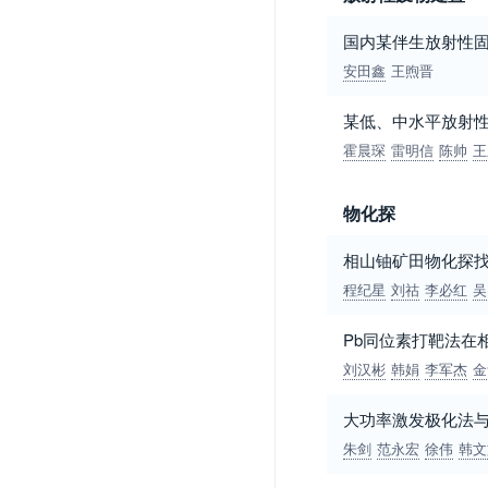
国内某伴生放射性
安田鑫
王煦晋
某低、中水平放射
霍晨琛
雷明信
陈帅
王
物化探
相山铀矿田物化探
程纪星
刘祜
李必红
吴
Pb同位素打靶法在
刘汉彬
韩娟
李军杰
金
大功率激发极化法与
朱剑
范永宏
徐伟
韩文