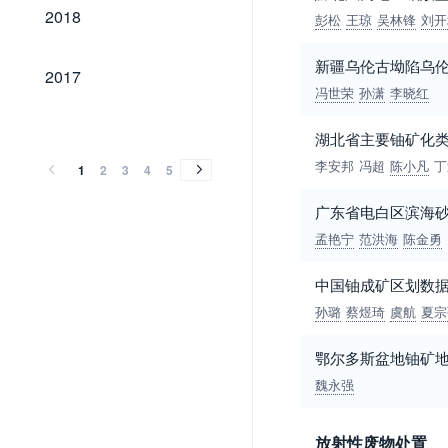
2018
2018
彭松
王琼
吴林锋
刘开
新疆乌伦古坳陷乌
2017
2017
冯世荣
孙潇
李晓红
2016
2015
2014
2013
2012
2011
2010
2009
2008
2007
2006
2005
2004
2003
2002
2001
2000
1999
1998
1997
1996
1995
1994
1993
1992
1991
1990
1989
1985
1982
1981
2016
2015
2014
2013
2012
2011
2010
2009
2008
2007
2006
2005
2004
2003
2002
2001
2000
1999
1998
1997
1996
1995
1994
1993
1992
1991
1990
1989
1985
1982
1981
湖北省主要铀矿化
李安邦
冯超
陈小凡
丁
1
2
3
4
5
广东省电白区滨海
孟艳宁
范洪海
陈金勇
中国铀成矿区划数
孙璐
蔡煜琦
虞航
夏宗
鄂尔多斯盆地铀矿
魏永强
放射性废物处置