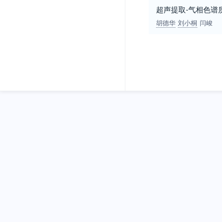
超声提取-气相色谱
胡德华
刘小桐
闫峻