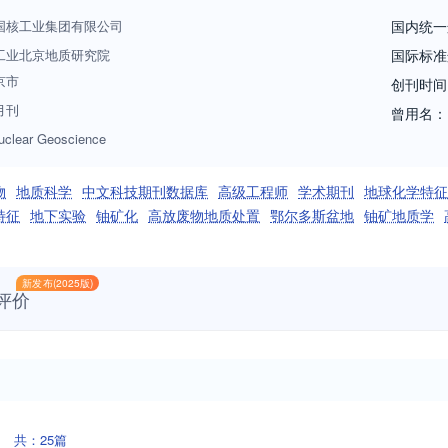
国核工业集团有限公司
国内统一
工业北京地质研究院
国际标准
京市
创刊时间
月刊
曾用名：
uclear Geoscience
物
地质科学
中文科技期刊数据库
高级工程师
学术期刊
地球化学特征
特征
地下实验
铀矿化
高放废物地质处置
鄂尔多斯盆地
铀矿地质学
新发布(2025版)
评价
共：25篇