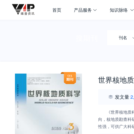
首页
产品服务
知识脉络
搜期刊
刊名
世界核地质
发文量
2
《世界核地质
向，核地质勘查科
性强，可供广大科