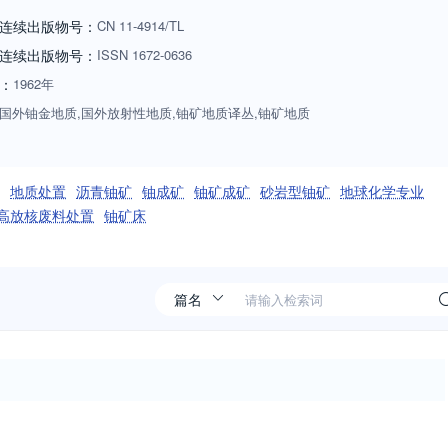
连续出版物号：
CN
11-4914/TL
连续出版物号
：
ISSN
1672-0636
：
1962年
国外铀金地质,国外放射性地质,铀矿地质译丛,铀矿地质
地质处置
沥青铀矿
铀成矿
铀矿成矿
砂岩型铀矿
地球化学专业
高放核废料处置
铀矿床