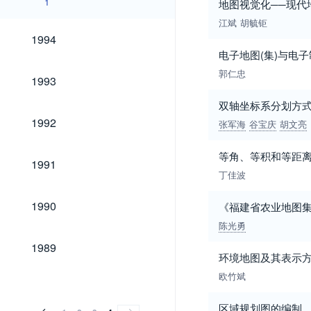
1
地图视觉化──现代
江斌
胡毓钜
1994
1994
电子地图(集)与电
郭仁忠
1993
1993
双轴坐标系分划方
1992
1992
张军海
谷宝庆
胡文亮
等角、等积和等距
1991
1991
丁佳波
1990
1990
《福建省农业地图
陈光勇
1989
1989
环境地图及其表示
欧竹斌
区域规划图的编制