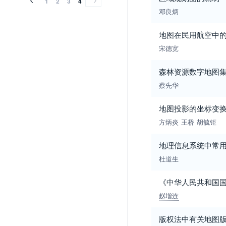
1
2
3
4
邓良炳
地图在民用航空中
宋德宽
森林资源数字地图
蔡先华
地图投影的坐标变
方炳炎
王桥
胡毓钜
地理信息系统中常用
杜道生
《中华人民共和国
赵增连
版权法中有关地图