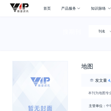
首页
产品服务
知识脉络
搜期刊
刊名
地图
发文量
4
本刊为地图专
主管单位：
中