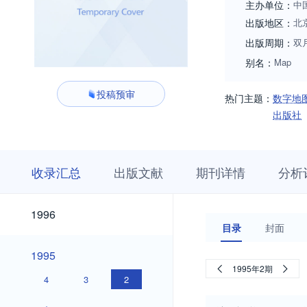
主办单位：
中
出版地区：
北
出版周期：
双
别名：
Map
投稿预审
热门主题：
数字地
出版社
收
栏
期
收录汇总
出版文献
期刊详情
分析
录
目
刊
汇
浏
详
总
览
情
2026
2025
2024
2023
2022
2021
2020
2019
2018
2017
2016
2015
2014
2013
2012
2011
2010
2009
2008
2007
2006
2005
2004
2003
2002
2001
2000
1999
1998
1997
2026
2025
2024
2023
2022
2021
2020
2019
2018
2017
2016
2015
2014
2013
2012
2011
2010
2009
2008
2007
2006
2005
2004
2003
2002
2001
2000
1999
1998
1997
1996
1996
目录
封面
1995
1995
1995年2期
4
3
2