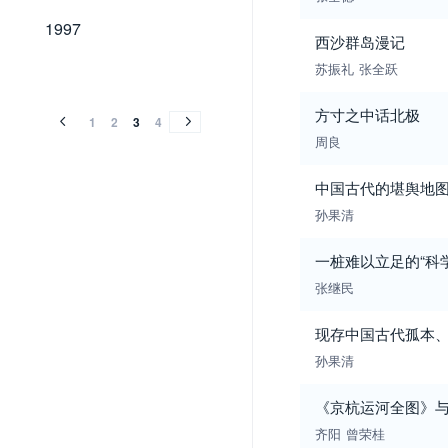
1997
1997
西沙群岛漫记
1996
1995
1994
1993
1992
1991
1990
1989
苏振礼
张全跃
1996
1995
1994
1993
1992
1991
1990
1989
方寸之中话北极
1
2
3
4
周良
中国古代的堪舆地
孙果清
一桩难以立足的“科
张继民
现存中国古代孤本、
孙果清
《京杭运河全图》
齐阳
曾荣桂