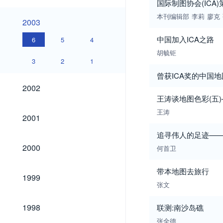
国际制图协会(ICA
本刊编辑部
李莉
廖克
2003
2003
中国加入ICA之路
6
5
4
胡毓钜
3
2
1
曾获ICA奖的中国
2002
2002
王涛谈地图色彩(五
王涛
2001
2001
追寻伟人的足迹—
2000
2000
何首卫
带本地图去旅行
1999
1999
张文
1998
1998
联测:南沙岛礁
张全德