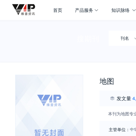
首页
产品服务
知识脉络
搜期刊
刊名
地图
发文量
4
本刊为地图专
主管单位：
中