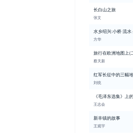
长白山之旅
张文
水乡绍兴:小桥·流水
方华
旅行在欧洲地图上(二
蔡天新
红军长征中的三幅
刘统
《毛泽东选集》上
王志会
新丰镇的故事
王观宇