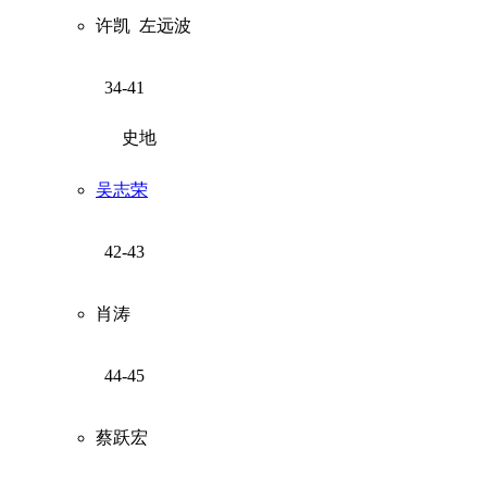
许凯
左远波
34-41
史地
吴志荣
42-43
肖涛
44-45
蔡跃宏