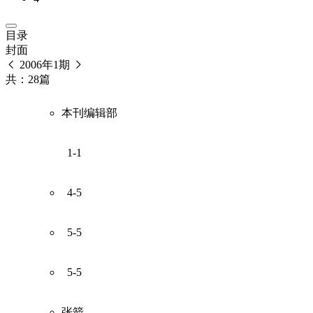
目录
封面
2006年1期
共：28篇
本刊编辑部
1-1
4-5
5-5
5-5
张箭