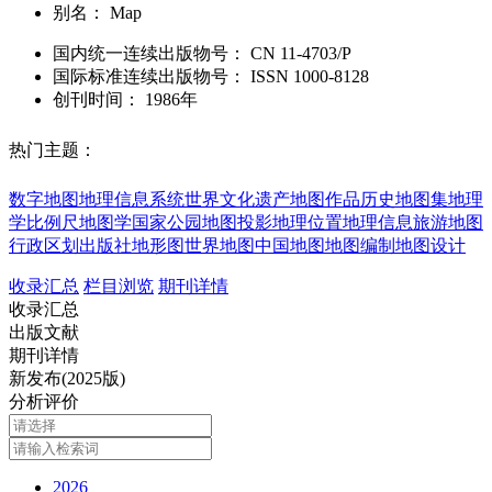
别名：
Map
国内统一连续出版物号：
CN
11-4703/P
国际标准连续出版物号
：
ISSN
1000-8128
创刊时间：
1986年
热门主题：
数字地图
地理信息系统
世界文化遗产
地图作品
历史地图集
地理
学
比例尺
地图学
国家公园
地图投影
地理位置
地理信息
旅游地图
行政区划
出版社
地形图
世界地图
中国地图
地图编制
地图设计
收录汇总
栏目浏览
期刊详情
收录汇总
出版文献
期刊详情
新发布(2025版)
分析评价
2026