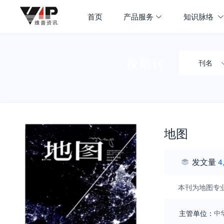
首页
产品服务
知识脉络
搜期刊
刊名
地图
发文量
4
本刊为地图专
主管单位：
中