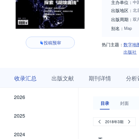
主办单位：
中
出版地区：
北
出版周期：
双
别名：
Map
投稿预审
热门主题：
数字地
出版社
收
栏
期
收录汇总
出版文献
期刊详情
分析
录
目
刊
汇
浏
详
总
览
情
2026
2026
目录
封面
2025
2025
2018年3期
2024
2024