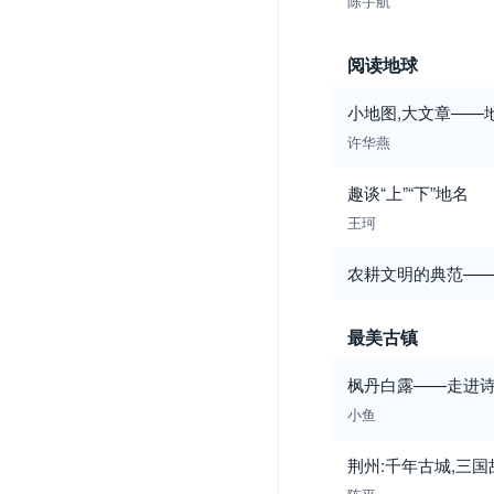
陈宇航
阅读地球
小地图,大文章——
许华燕
趣谈“上”“下”地名
王珂
农耕文明的典范—
最美古镇
枫丹白露——走进
小鱼
荆州:千年古城,三国