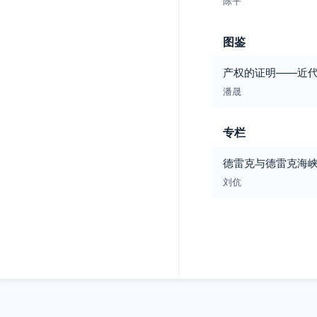
陈平
图鉴
产权的证明——近
潘晟
专栏
德雷克与德雷克海
刘伉