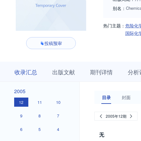
别名：
Chemica
热门主题：
危险化
国际化
投稿预审
收
栏
期
收录汇总
出版文献
期刊详情
分析
录
目
刊
汇
浏
详
总
览
情
2005
2005
目录
封面
12
11
10
9
8
7
2005年12期
6
5
4
无