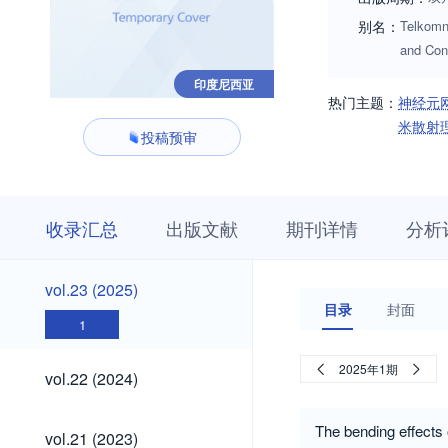
别名：
Telkomn
and Co
印度尼西亚
热门主题：
神经元
米散射
投稿预审
收
栏
期
收录汇总
出版文献
期刊详情
分析
录
目
刊
汇
浏
详
总
览
情
vol.23
vol.23 (2025)
(2025)
目录
封面
1
vol.22
2025年1期
vol.22 (2024)
(2024)
vol.21
The bending effects 
vol.21 (2023)