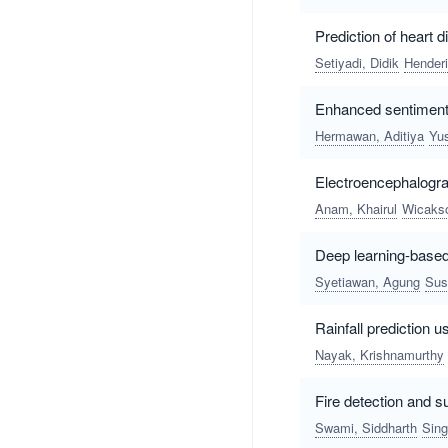
Prediction of heart 
Setiyadi, Didik
Henderi
Enhanced sentiment 
Hermawan, Aditiya
Yus
Electroencephalogra
Anam, Khairul
Wicakso
Deep learning-based
Syetiawan, Agung
Sus
Rainfall prediction 
Nayak, Krishnamurthy
Fire detection and 
Swami, Siddharth
Sing