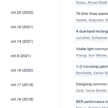
(2023)
Ruslan, Ahmad Alhadi
vol.20
vol.20 (2022)
79 GHz three stacked
(2022)
Haddad, Abderrahim
B
vol.19
vol.19 (2021)
(2021)
A dual-band rectangu
Lamultree, Suthasinee
vol.14
vol.14 (2021)
(2021)
Visible light commun
vol.9
vol.9 (2021)
Prayogi, Soni
Wibowo,
(2021)
1×2 microstrip patc
vol.18
vol.18 (2020)
(2020)
Benkhadda, Karima
AL
vol.17
Designing common-so
vol.17 (2019)
(2019)
Zarrik, Samia
Bendali,
vol.16
vol.16 (2018)
BER performance in
(2018)
Falloun, Abdelbari
Mad