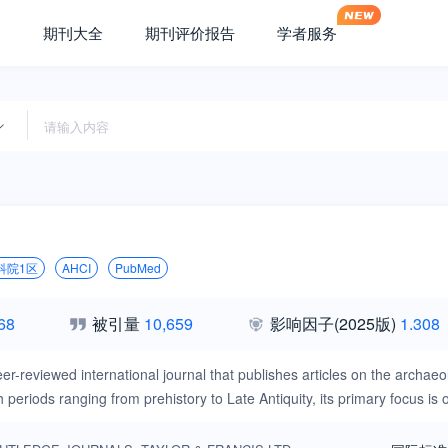
期刊大全
期刊评价报告
学者服务
科院1区
AHCI
PubMed
68
被引量
10,659
影响因子
(2025版)
1.308
peer-reviewed international journal that publishes articles on the archae
th periods ranging from prehistory to Late Antiquity, its primary focus i