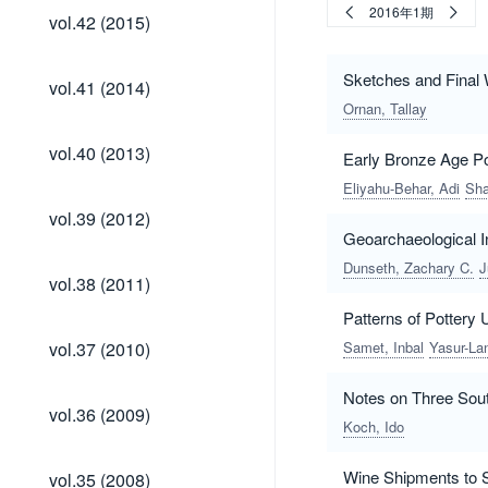
vol.42
2016年1期
vol.42 (2015)
(2015)
vol.41
Sketches and Final W
vol.41 (2014)
(2014)
Ornan, Tallay
vol.40
vol.40 (2013)
Early Bronze Age Po
(2013)
Eliyahu-Behar, Adi
Sha
vol.39
vol.39 (2012)
(2012)
Geoarchaeological I
Dunseth, Zachary C.
J
vol.38
vol.38 (2011)
(2011)
Patterns of Pottery
vol.37
vol.37 (2010)
Samet, Inbal
Yasur-La
(2010)
Notes on Three Sout
vol.36
vol.36 (2009)
(2009)
Koch, Ido
vol.35
Wine Shipments to 
vol.35 (2008)