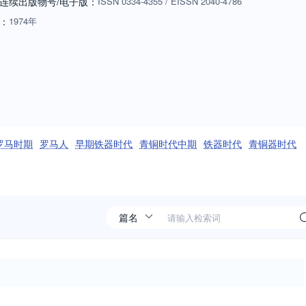
连续出版物号
/电子版
：
ISSN
0334-4355
/
EISSN
2040-4786
：
1974年
罗马时期
罗马人
早期铁器时代
青铜时代中期
铁器时代
青铜器时代