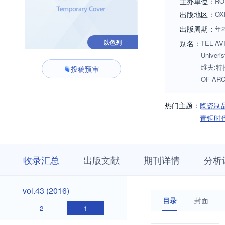
主办单位：
RO
出版地区：
OX
出版周期：
年
以色列
别名：
TEL AVIV
Univeris
维夫:特拉
投稿预审
OF ARC
热门主题：
陶瓷制
青铜时
收
栏
期
收录汇总
出版文献
期刊详情
分析
录
目
刊
汇
浏
详
总
览
情
vol.53
vol.52
vol.51
vol.50
vol.49
vol.48
vol.47
vol.46
vol.45
vol.44
vol.53
vol.52
vol.51
vol.50
vol.49
vol.48
vol.47
vol.46
vol.45
vol.44
vol.43
vol.43 (2016)
(2026)
(2025)
(2024)
(2023)
(2022)
(2021)
(2020)
(2019)
(2018)
(2017)
(2016)
目录
封面
(2026)
(2025)
(2024)
(2023)
(2022)
(2021)
(2020)
(2019)
(2018)
(2017)
2
1