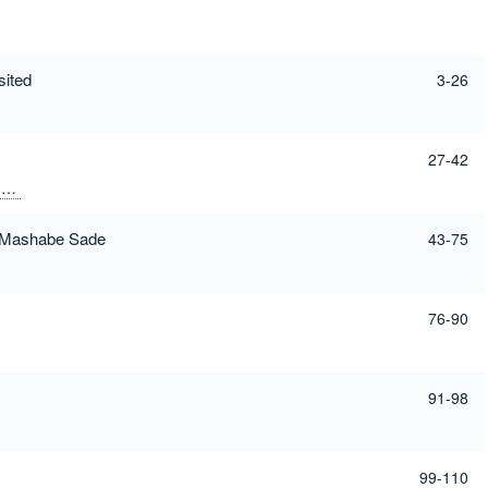
sited
3-26
27-42
.
of Mashabe Sade
43-75
76-90
91-98
99-110