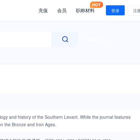
充值
会员
职称材料
登录
注
文献检索
ology and history of the Southern Levant. While the journal features
s on the Bronze and Iron Ages.