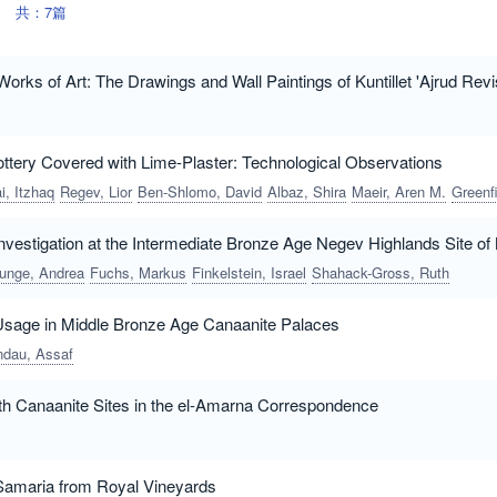
共：7篇
orks of Art: The Drawings and Wall Paintings of Kuntillet 'Ajrud Revi
ttery Covered with Lime-Plaster: Technological Observations
i, Itzhaq
Regev, Lior
Ben-Shlomo, David
Albaz, Shira
Maeir, Aren M.
Greenfield, Haskel J
nvestigation at the Intermediate Bronze Age Negev Highlands Site 
unge, Andrea
Fuchs, Markus
Finkelstein, Israel
Shahack-Gross, Ruth
 Usage in Middle Bronze Age Canaanite Palaces
ndau, Assaf
h Canaanite Sites in the el-Amarna Correspondence
Samaria from Royal Vineyards