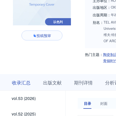
主办单位：
RO
出版地区：
OX
出版周期：
年
以色列
别名：
TEL AVIV
Univeris
维夫:特拉
投稿预审
OF ARC
热门主题：
陶瓷制
青铜时
收
栏
期
收录汇总
出版文献
期刊详情
分析
录
目
刊
汇
浏
详
总
览
情
vol.53
vol.53 (2026)
(2026)
目录
封面
vol.52
vol.52 (2025)