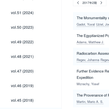
(2025)
2017年2期
vol.51
vol.51 (2024)
(2024)
The Monumentality o
Gadot, Yuval
Uziel, Jo
vol.50
vol.50 (2023)
(2023)
The Egyptianized Po
vol.49
vol.49 (2022)
Adams, Matthew J.
(2022)
Radiocarbon Assessm
vol.48
vol.48 (2021)
(2021)
Regev, Johanna
Regev
vol.47
vol.47 (2020)
Further Evidence Re
(2020)
Expedition
vol.46
Mizrachy, Yosef
vol.46 (2019)
(2019)
The Provenance of Ph
vol.45
vol.45 (2018)
Martin, Mario A. S.
(2018)