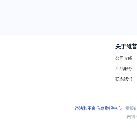
关于维
公司介绍
产品服务
联系我们
违法和不良信息举报中心
举报邮箱
网络