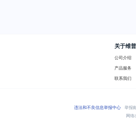
关于维
公司介绍
产品服务
联系我们
违法和不良信息举报中心
举报邮箱
网络