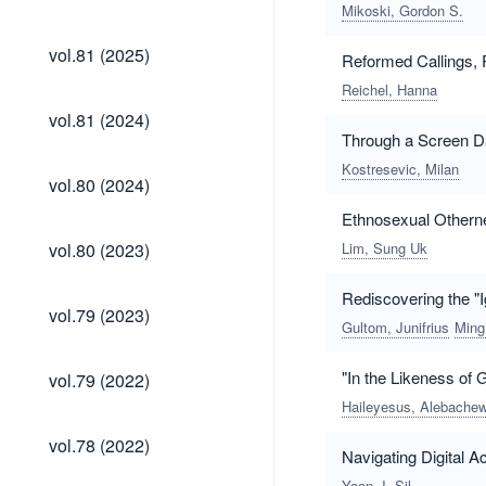
(2025)
Mikoski, Gordon S.
vol.81
vol.81 (2025)
Reformed Callings, P
(2025)
Reichel, Hanna
vol.81
vol.81 (2024)
(2024)
Through a Screen Dar
Kostresevic, Milan
vol.80
vol.80 (2024)
(2024)
Ethnosexual Otherne
vol.80
vol.80 (2023)
Lim, Sung Uk
(2023)
Rediscovering the "
vol.79
vol.79 (2023)
(2023)
Gultom, Junifrius
Ming
vol.79
"In the Likeness of 
vol.79 (2022)
(2022)
Haileyesus, Alebache
vol.78
vol.78 (2022)
Navigating Digital 
(2022)
Yoon, I. Sil