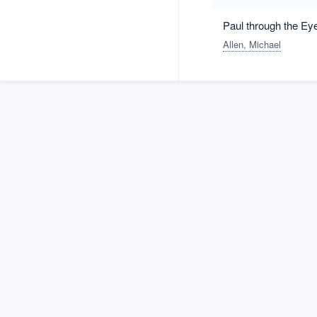
Paul through the Ey
Allen, Michael