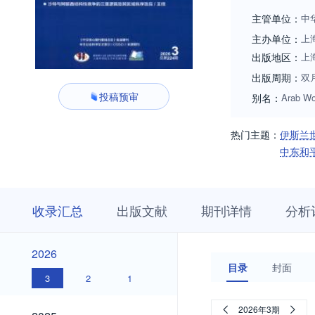
主管单位：
中
主办单位：
上
出版地区：
上
出版周期：
双
投稿预审
别名：
Arab Wo
热门主题：
伊斯兰
中东和
收
栏
期
收录汇总
出版文献
期刊详情
分析
录
目
刊
汇
浏
详
总
览
情
2026
2026
目录
封面
3
2
1
2025
2026年3期