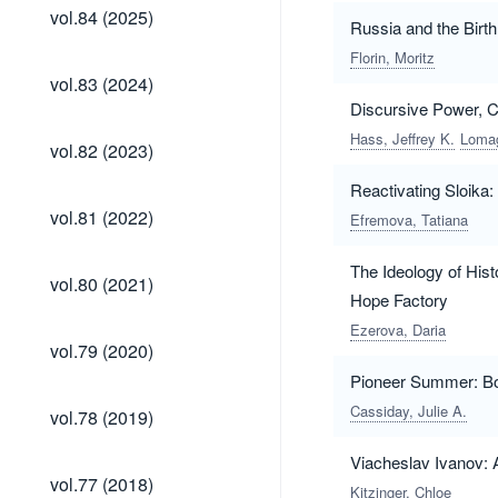
vol.84
vol.84 (2025)
Russia and the Birth
(2025)
Florin, Moritz
vol.83
vol.83 (2024)
(2024)
Discursive Power, Ci
Hass, Jeffrey K.
Lomag
vol.82
vol.82 (2023)
(2023)
Reactivating Sloika
vol.81
vol.81 (2022)
Efremova, Tatiana
(2022)
The Ideology of Hist
vol.80
vol.80 (2021)
(2021)
Hope Factory
Ezerova, Daria
vol.79
vol.79 (2020)
(2020)
Pioneer Summer: Boy
vol.78
Cassiday, Julie A.
vol.78 (2019)
(2019)
Viacheslav Ivanov: 
vol.77
vol.77 (2018)
Kitzinger, Chloe
(2018)