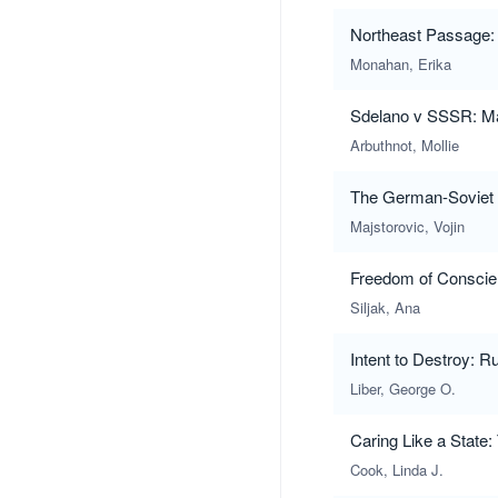
Northeast Passage: 
Monahan, Erika
Sdelano v SSSR: Mat
Arbuthnot, Mollie
The German-Soviet 
Majstorovic, Vojin
Freedom of Conscien
Siljak, Ana
Intent to Destroy: 
Liber, George O.
Caring Like a State:
Cook, Linda J.