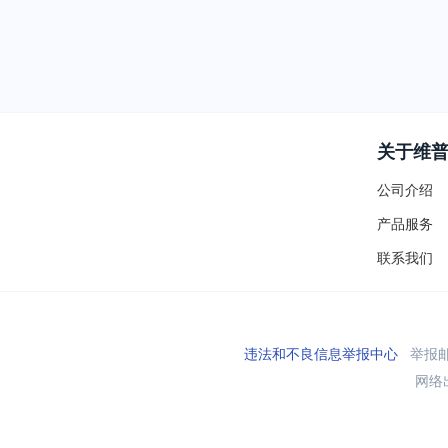
关于维
公司介绍
产品服务
联系我们
违法和不良信息举报中心
举报邮箱
网络