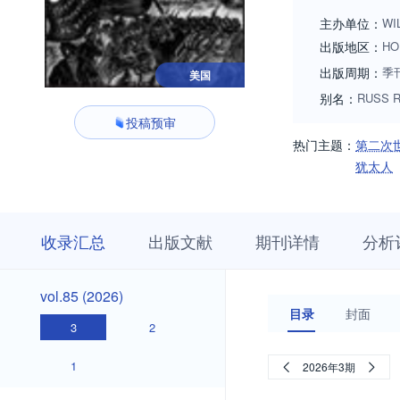
cover, and its achi
主办单位：
WI
出版地区：
HO
出版周期：
季
美国
别名：
RUSS R
投稿预审
热门主题：
第二次
犹太人
收
栏
期
收录汇总
出版文献
期刊详情
分析
录
目
刊
汇
浏
详
总
览
情
vol.85
vol.85 (2026)
(2026)
目录
封面
3
2
1
2026年3期