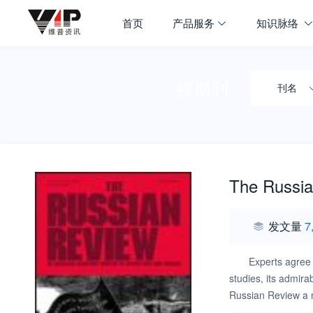
首页
产品服务
知识脉络
搜期刊
刊名
The Russi
发文量
7
Experts agree 
studies, its admira
Russian Review a m
solecisms, teems wi