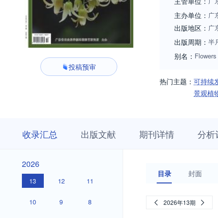
主管单位：
广
主办单位：
广
出版地区：
广
出版周期：
半
别名：
Flowers
投稿预审
热门主题：
可持续
景观植
收
栏
期
收录汇总
出版文献
期刊详情
分析
录
目
刊
汇
浏
详
总
览
情
2026
2026
目录
封面
13
12
11
10
9
8
2026年13期