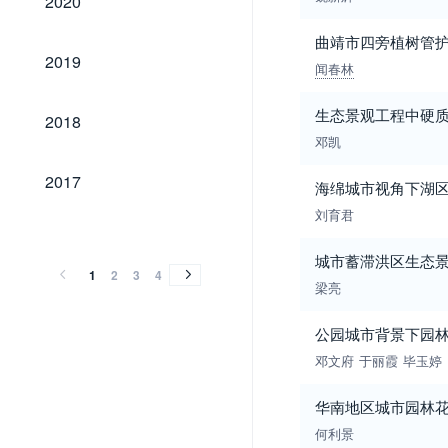
2020
曲靖市四旁植树管
2019
2019
闻春林
2018
生态景观工程中硬
2018
邓凯
2017
2017
海绵城市视角下湖
刘育君
2016
2015
2014
2013
2012
2011
2010
2009
2008
2007
2006
2005
2004
2003
2002
2001
2000
1999
1998
1997
1996
1995
1994
1993
1992
1991
1990
2016
2015
2014
2013
2012
2011
2010
2009
2008
2007
2006
2005
2004
2003
2002
2001
2000
1999
1998
1997
1996
1995
1994
1993
1992
1991
1990
城市蓄滞洪区生态
1
2
3
4
梁亮
公园城市背景下园
邓文府
于丽霞
毕玉婷
华南地区城市园林
何利景