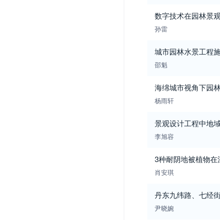
数字技术在园林景
孙雷
城市园林水景工程
邵魁
海绵城市视角下园
杨雨轩
景观设计工程中地
李旭容
3种耐阴地被植物在
肖安琪
丹东九纬路、七经
尹晓婉