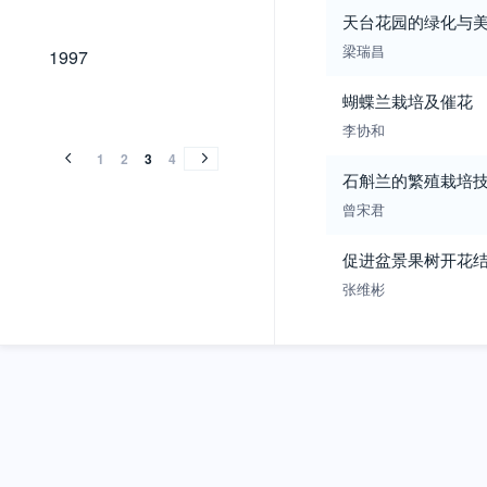
天台花园的绿化与
1997
梁瑞昌
1997
蝴蝶兰栽培及催花
1996
1995
1994
1993
1992
1991
1990
1996
1995
1994
1993
1992
1991
1990
李协和
1
2
3
4
石斛兰的繁殖栽培
曾宋君
促进盆景果树开花
张维彬