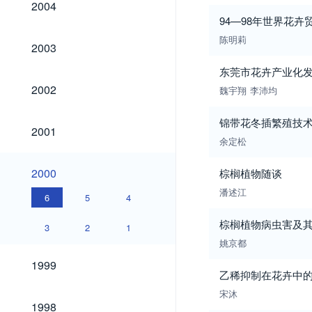
2004
94—98年世界花卉
陈明莉
2003
2003
东莞市花卉产业化
2002
2002
魏宇翔
李沛均
锦带花冬插繁殖技
2001
2001
余定松
2000
2000
棕榈植物随谈
潘述江
6
5
4
棕榈植物病虫害及
3
2
1
姚京都
1999
1999
乙稀抑制在花卉中
宋沐
1998
1998