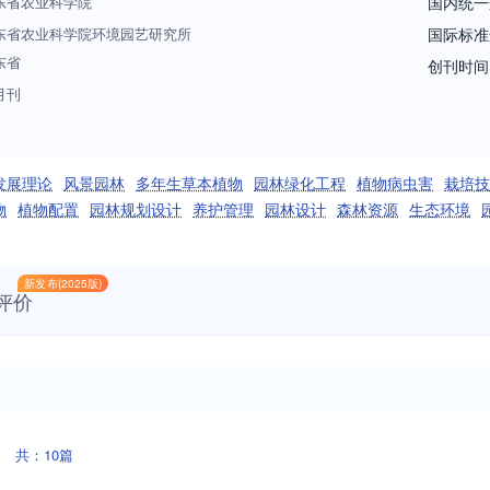
东省农业科学院
国内统一
东省农业科学院环境园艺研究所
国际标准
东省
创刊时间
月刊
发展理论
风景园林
多年生草本植物
园林绿化工程
植物病虫害
栽培技
物
植物配置
园林规划设计
养护管理
园林设计
森林资源
生态环境
新发布(2025版)
评价
共：10篇