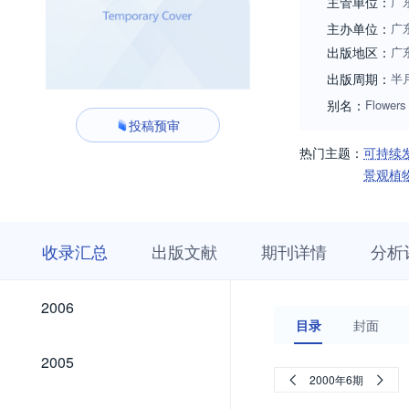
主管单位：
广
主办单位：
广
出版地区：
广
出版周期：
半
别名：
Flowers
投稿预审
热门主题：
可持续
景观植
收
栏
期
收录汇总
出版文献
期刊详情
分析
录
目
刊
汇
浏
详
总
览
情
2026
2025
2024
2023
2022
2021
2020
2019
2018
2017
2016
2015
2014
2013
2012
2011
2010
2009
2008
2007
2026
2025
2024
2023
2022
2021
2020
2019
2018
2017
2016
2015
2014
2013
2012
2011
2010
2009
2008
2007
2006
2006
目录
封面
2005
2005
2000年6期
2004