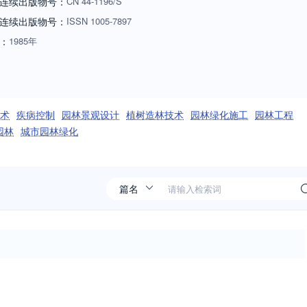
连续出版物号：
CN
44-1196/S
连续出版物号
：
ISSN
1005-7897
：
1985年
术
疾病控制
园林景观设计
植树造林技术
园林绿化施工
园林工程
园林
城市园林绿化