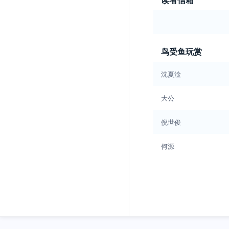
鸟受鱼玩赏
沈夏淦
大公
倪世俊
何源