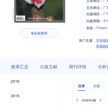
主管单位：
广
主办单位：
广
出版地区：
广
出版周期：
半
别名：
Flowers
投稿预审
热门主题：
可持续
景观植
收
栏
期
收录汇总
出版文献
期刊详情
分析
录
目
刊
汇
浏
详
总
览
情
2026
2025
2024
2023
2022
2021
2020
2019
2018
2017
2026
2025
2024
2023
2022
2021
2020
2019
2018
2017
2016
2016
目录
封面
2015
2015
2008年3期
2014