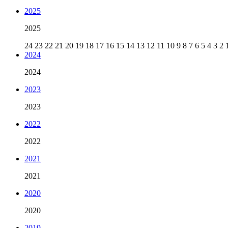
2025
2025
24
23
22
21
20
19
18
17
16
15
14
13
12
11
10
9
8
7
6
5
4
3
2
2024
2024
2023
2023
2022
2022
2021
2021
2020
2020
2019