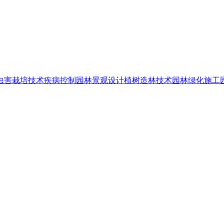
虫害
栽培技术
疾病控制
园林景观设计
植树造林技术
园林绿化施工