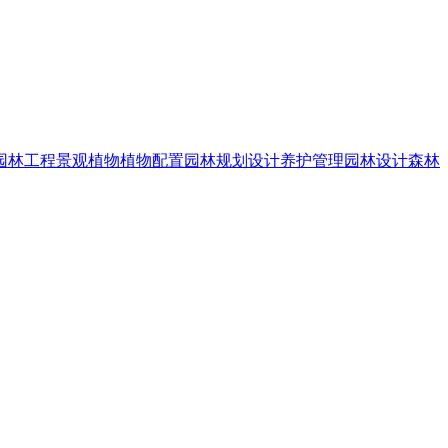
园林工程
景观植物
植物配置
园林规划设计
养护管理
园林设计
森林