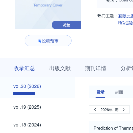
别名：
热门主题：
有限元
RC框
荷兰
投稿预审
收
栏
期
收录汇总
出版文献
期刊详情
分析
录
目
刊
汇
浏
详
总
览
情
vol.20
vol.20 (2026)
(2026)
目录
封面
vol.19
vol.19 (2025)
2026年--期
(2025)
vol.18
vol.18 (2024)
(2024)
Prediction of Therm