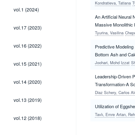
Kondratieva, Tatiana
T
vol.1
vol.1 (2024)
(2024)
An Artificial Neura
Massive Monolithic 
vol.17
vol.17 (2023)
(2023)
Tyurina, Vasilina
Chepu
vol.16
vol.16 (2022)
Predictive Modeling
(2022)
Bottom Ash and Cal
vol.15
Joohari, Mohd Izzat
Sh
vol.15 (2021)
(2021)
Leadership-Driven P
vol.14
vol.14 (2020)
Transformation-A S
(2020)
Diaz Schery, Carlos Al
vol.13
vol.13 (2019)
(2019)
Utilization of Eggs
Tavlı, Emre
Artan, Re
vol.12
vol.12 (2018)
(2018)
vol.11
vol.10
vol.9
vol.8
vol.7
vol.6
vol.5
vol.4
vol.11
vol.10
vol.9
vol.8
vol.7
vol.6
vol.5
vol.4