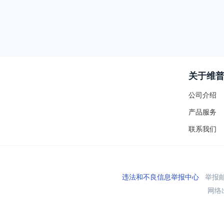
关于维
公司介绍
产品服务
联系我们
违法和不良信息举报中心
举报邮箱
网络