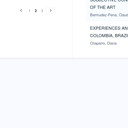
(2013)
(2012)
(2012)
(2011)
(2010)
(2009)
(2008)
(2007)
OF THE ART
(2013)
(2012)
(2012)
(2011)
(2010)
(2009)
(2008)
(2007)
1
2
3
Bermudez-Pena, Claud
EXPERIENCES AN
COLOMBIA, BRAZI
Chaparro, Diana