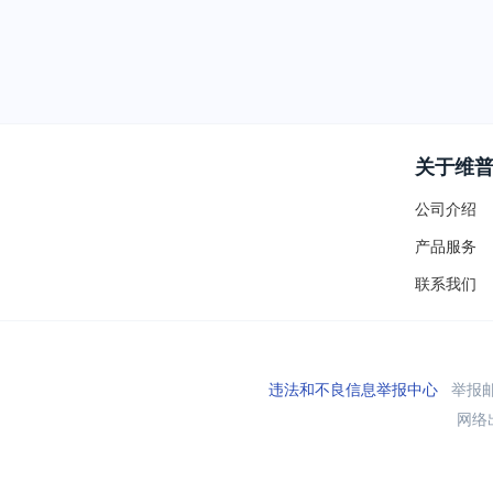
关于维
公司介绍
产品服务
联系我们
违法和不良信息举报中心
举报邮箱
网络