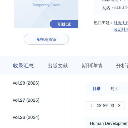
别名：
ELEUT
热门主题：
社会工
哥伦比亚
政治社
投稿预审
收
栏
期
收录汇总
出版文献
期刊详情
分析
录
目
刊
汇
浏
详
总
览
情
vol.28
vol.28 (2026)
(2026)
目录
封面
vol.27
vol.27 (2025)
(2025)
2019年--期
vol.26
vol.26 (2024)
(2024)
Human Development