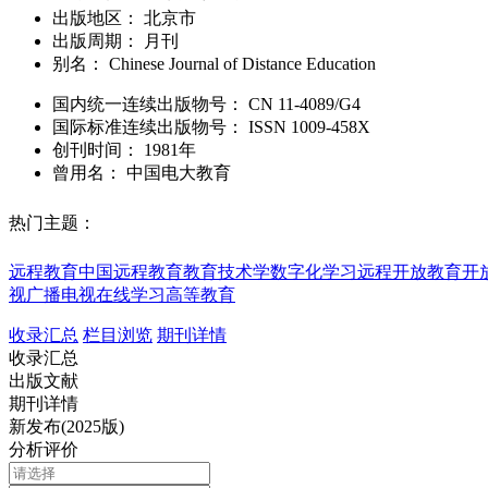
出版地区：
北京市
出版周期：
月刊
别名：
Chinese Journal of Distance Education
国内统一连续出版物号：
CN
11-4089/G4
国际标准连续出版物号
：
ISSN
1009-458X
创刊时间：
1981年
曾用名：
中国电大教育
热门主题：
远程教育
中国远程教育
教育技术学
数字化学习
远程开放教育
开
视
广播电视
在线学习
高等教育
收录汇总
栏目浏览
期刊详情
收录汇总
出版文献
期刊详情
新发布(2025版)
分析评价