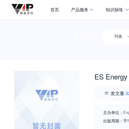
首页
产品服务
知识脉络
搜期刊
刊名
ES Energy
发文量
3
主办单位：
Eng
出版周期：
季