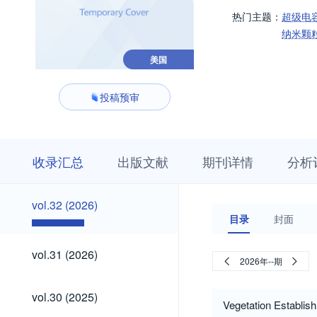
热门主题：
超级电
纳米颗
美国
投稿预审
收
栏
期
收录汇总
出版文献
期刊详情
分析
录
目
刊
汇
浏
详
总
览
情
vol.32
vol.32 (2026)
(2026)
目录
封面
vol.31
vol.31 (2026)
2026年--期
(2026)
vol.30
vol.30 (2025)
(2025)
Vegetation Establis