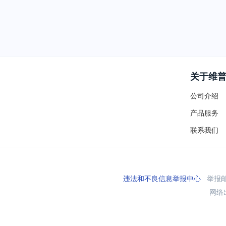
关于维
公司介绍
产品服务
联系我们
违法和不良信息举报中心
举报邮箱
网络