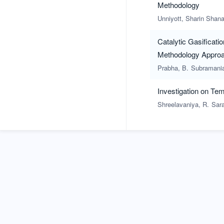
Methodology
Unniyott, Sharin Shan
Catalytic Gasificat
Methodology Appro
Prabha, B.
Subramania
Investigation on Te
Shreelavaniya, R.
Sara