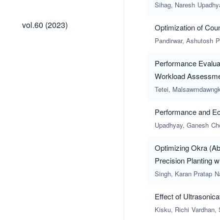
(2024)
Sihag, Naresh
Upadhy
vol.60
vol.60 (2023)
Optimization of Co
(2023)
Pandirwar, Ashutosh
P
Performance Evaluat
Workload Assessm
Tetei, Malsawmdawngk
Performance and Eco
Upadhyay, Ganesh
Ch
Optimizing Okra (Ab
Precision Planting 
Singh, Karan Pratap
N
Effect of Ultrasonic
Kisku, Richi
Vardhan, 