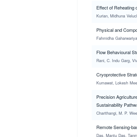
Effect of Reheating
Kurian, Midhuna
Veluc
Physical and Composi
Fahmidha
Gaharwariya
Flow Behavioural S
Rani, C. Indu
Garg, Vi
Cryoprotective Strat
Kumawat, Lokesh
Mee
Precision Agricultu
Sustainability Path
Charithangi, M. P.
Weer
Remote Sensing-base
Das, Mantu
Das, Tan