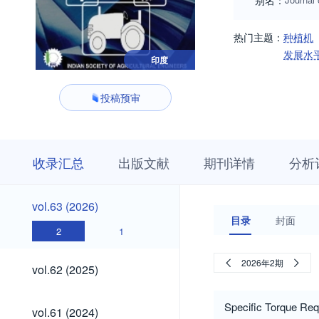
别名：
热门主题：
种植机
发展水
印度
投稿预审
收
栏
期
收录汇总
出版文献
期刊详情
分析
录
目
刊
汇
浏
详
总
览
情
vol.63
vol.63 (2026)
(2026)
目录
封面
2
1
vol.62
2026年2期
vol.62 (2025)
(2025)
vol.61
Specific Torque Req
vol.61 (2024)